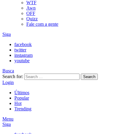
WTF
Awn
OFF
Quizz
Fale com a gente
Siga
facebook
twitter
instagram
youtube
Busca
Search for:
Search
Login
Últimos
Popular
Hot
Trending
Menu
Siga