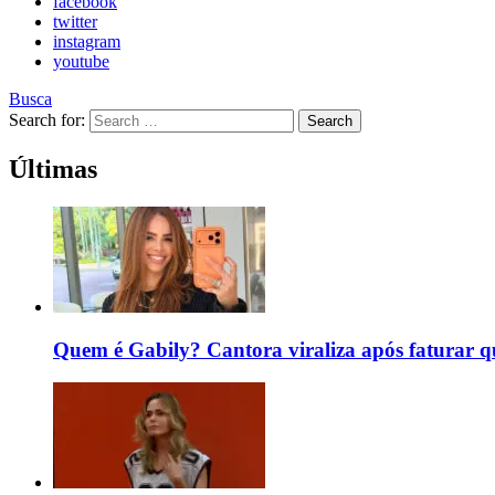
facebook
twitter
instagram
youtube
Busca
Search for:
Search
Últimas
Quem é Gabily? Cantora viraliza após faturar 