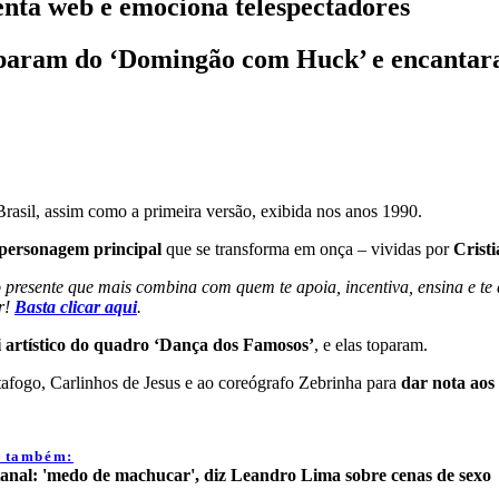
nta web e emociona telespectadores
ciparam do ‘Domingão com Huck’ e encantara
rasil, assim como a primeira versão, exibida nos anos 1990.
personagem principal
que se transforma em onça – vividas por
Cristi
e que mais combina com quem te apoia, incentiva, ensina e te ama
r!
Basta clicar aqui
.
i artístico do quadro ‘Dança dos Famosos’
, e elas toparam.
tafogo, Carlinhos de Jesus e ao coreógrafo Zebrinha para
dar nota aos 
a também:
anal: 'medo de machucar', diz Leandro Lima sobre cenas de sexo