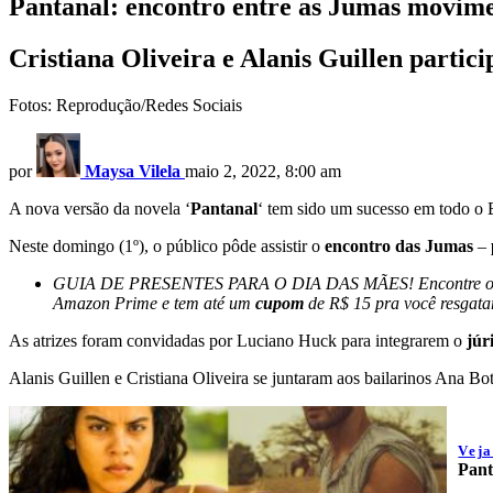
Pantanal: encontro entre as Jumas movime
Cristiana Oliveira e Alanis Guillen parti
Fotos: Reprodução/Redes Sociais
por
Maysa Vilela
maio 2, 2022, 8:00 am
A nova versão da novela ‘
Pantanal
‘ tem sido um sucesso em todo o B
Neste domingo (1º), o público pôde assistir o
encontro das Jumas
–
GUIA DE PRESENTES PARA O DIA DAS MÃES! Encontre o present
Amazon Prime e tem até um
cupom
de R$ 15 pra você resgata
As atrizes foram convidadas por Luciano Huck para integrarem o
júr
Alanis Guillen e Cristiana Oliveira se juntaram aos bailarinos Ana Bo
Vej
Pant