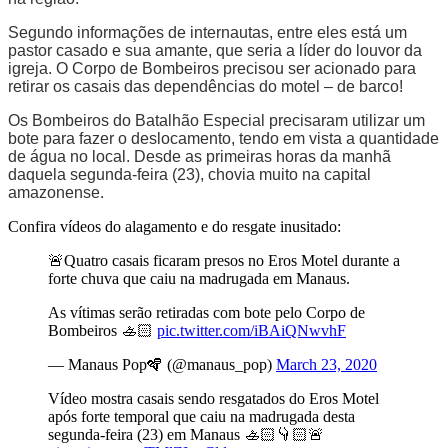
Segundo informações de internautas, entre eles está um
pastor casado e sua amante, que seria a líder do louvor da
igreja. O Corpo de Bombeiros precisou ser acionado para
retirar os casais das dependências do motel – de barco!
Os Bombeiros do Batalhão Especial precisaram utilizar um
bote para fazer o deslocamento, tendo em vista a quantidade
de água no local. Desde as primeiras horas da manhã
daquela segunda-feira (23), chovia muito na capital
amazonense.
Confira vídeos do alagamento e do resgate inusitado:
🚨Quatro casais ficaram presos no Eros Motel durante a
forte chuva que caiu na madrugada em Manaus.
As vítimas serão retiradas com bote pelo Corpo de
Bombeiros 🚣🏻
pic.twitter.com/iBAiQNwvhF
— Manaus Pop🪇 (@manaus_pop)
March 23, 2020
Vídeo mostra casais sendo resgatados do Eros Motel
após forte temporal que caiu na madrugada desta
segunda-feira (23) em Manaus 🚣🏻👇🏻🚨