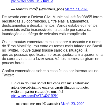
pic.twitter.com/TMlZIuvCld
— Manaus Pop🪇 (@manaus_pop)
March 23, 2020
De acordo com a Defesa Civil Municipal, até às 08h55 foram
registradas 13 ocorrências. Entre elas: alagamentos,
deslizamentos e desabamentos. Vários estabelecimentos
comerciais estão inacessíveis na cidade por causa da
inundação e o tráfego de veículos está complicado.
Os internautas comentaram muito sobre o assunto e o nome
do ‘Eros Motel’ figurou entre os temas mais falados do Brasil
no Twitter. Houve quem tirasse sarro da situação, já
que as pessoas que ficaram presas quebraram a quarentena
do coronavírus para fazer sexo. Vários memes surgiram em
poucas horas.
Confira comentários sobre o caso feitos por internautas no
Twitter:
E o caso do Eros Motel fica cada vez mais cabuloso:
agora descobriram q entre os casais ilhados no motel
estão um pastor (casado) e uma fiel
pic.twitter.com/DATA42GB2K
— me conta mesmo (@wanesix)
March 23, 2020