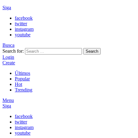
Siga
facebook
twitter
instagram
youtube
Busca
Search for:
Search
Login
Create
Últimos
Popular
Hot
Trending
Menu
Siga
facebook
twitter
instagram
youtube