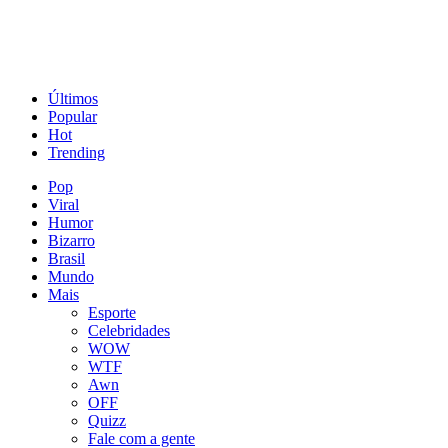
Últimos
Popular
Hot
Trending
Pop
Viral
Humor
Bizarro
Brasil
Mundo
Mais
Esporte
Celebridades
WOW
WTF
Awn
OFF
Quizz
Fale com a gente