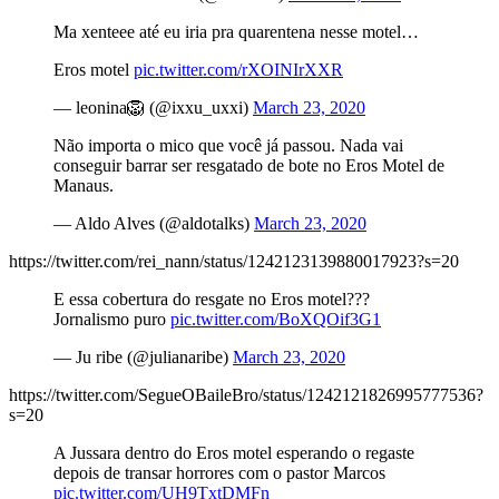
Ma xenteee até eu iria pra quarentena nesse motel…
Eros motel
pic.twitter.com/rXOINIrXXR
— leonina🦁 (@ixxu_uxxi)
March 23, 2020
Não importa o mico que você já passou. Nada vai
conseguir barrar ser resgatado de bote no Eros Motel de
Manaus.
— Aldo Alves (@aldotalks)
March 23, 2020
https://twitter.com/rei_nann/status/1242123139880017923?s=20
E essa cobertura do resgate no Eros motel???
Jornalismo puro
pic.twitter.com/BoXQOif3G1
— Ju ribe (@julianaribe)
March 23, 2020
https://twitter.com/SegueOBaileBro/status/1242121826995777536?
s=20
A Jussara dentro do Eros motel esperando o regaste
depois de transar horrores com o pastor Marcos
pic.twitter.com/UH9TxtDMFn