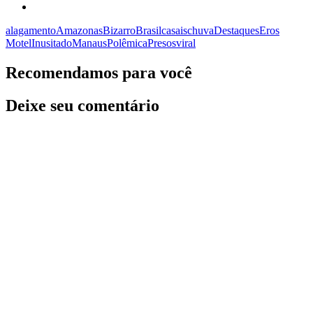
alagamento
Amazonas
Bizarro
Brasil
casais
chuva
Destaques
Eros
Motel
Inusitado
Manaus
Polêmica
Presos
viral
Recomendamos para você
Deixe seu comentário