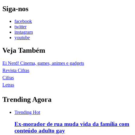
Siga-nos
facebook
twitter
instagram
youtube
Veja Também
Ei Nerd! Cinema, games, animes e gadgets
Revista Cifras
Cifras
Letras
Trending Agora
Trending
Hot
Ex-morador de rua muda vida da família com
conteúdo adulto gay