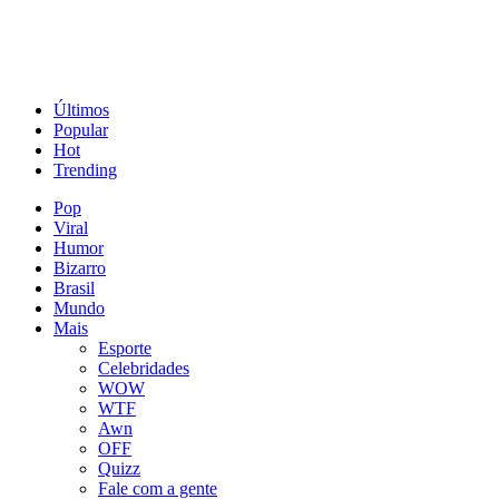
Últimos
Popular
Hot
Trending
Pop
Viral
Humor
Bizarro
Brasil
Mundo
Mais
Esporte
Celebridades
WOW
WTF
Awn
OFF
Quizz
Fale com a gente