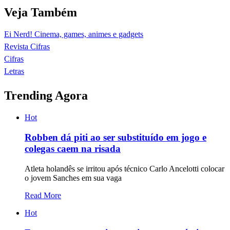
Veja Também
Ei Nerd! Cinema, games, animes e gadgets
Revista Cifras
Cifras
Letras
Trending Agora
Hot
Robben dá piti ao ser substituído em jogo e
colegas caem na risada
Atleta holandês se irritou após técnico Carlo Ancelotti colocar
o jovem Sanches em sua vaga
Read More
Hot