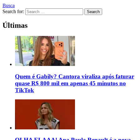
Busca
Search for:
Search
Últimas
Quem é Gabily? Cantora viraliza após faturar
quase R$ 800 mil em apenas 45 minutos no
TikTok
OLHA ELAAA! Ana Paula Renault é a nova