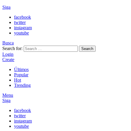
Siga
facebook
twitter
instagram
youtube
Busca
Search for:
Search
Login
Create
Últimos
Popular
Hot
Trending
Menu
Siga
facebook
twitter
instagram
youtube