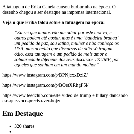
A tatuagem de Erika Canela causou burburinho na época. O
desenho chegou a ser destaque na imprensa internacional.
Veja o que Erika falou sobre a tatuagem na época:
“Eu sei que muitos vão me odiar por este motivo, e
outros podem até gostar, mas é uma ‘bandeira branca’
um pedido de paz, sou latina, mulher e não conheço os
USA, mas acredito que discursos de ódio só tragam
ódio, essa tatuagem é um pedido de mais amor e
solidariedade diferente dos seus discursos TRUMP, por
aqueles que sonham em um mundo melhor.”
https://www.instagram.com/p/BPNjexxDziZ/
https://www.instagram.com/p/BQetXRhgF5l/
https://www.feedclub.com/este-video-de-trump-e-hillary-dancando-
e-o-que-voce-precisa-ver-hoje/
Em Destaque
320
shares