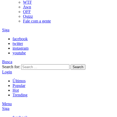
WTF
Awn
OFF
Quizz
Fale com a gente
Siga
facebook
twitter
instagram
youtube
Busca
Search for:
Search
Login
Últimos
Popular
Hot
Trending
Menu
Siga