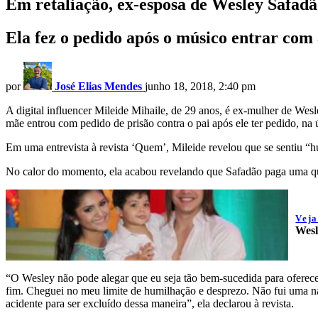
Em retaliação, ex-esposa de Wesley Safadã
Ela fez o pedido após o músico entrar com 
por
José Elias Mendes
junho 18, 2018, 2:40 pm
A digital influencer Mileide Mihaile, de 29 anos, é ex-mulher de We
mãe entrou com pedido de prisão contra o pai após ele ter pedido, na 
Em uma entrevista à revista ‘Quem’, Mileide revelou que se sentiu “hu
No calor do momento, ela acabou revelando que Safadão paga uma quan
Vej
Wesl
“O Wesley não pode alegar que eu seja tão bem-sucedida para oferecer
fim. Cheguei no meu limite de humilhação e desprezo. Não fui uma na
acidente para ser excluído dessa maneira”, ela declarou à revista.