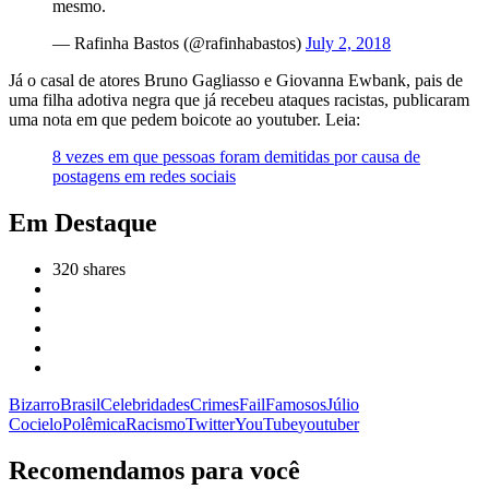
mesmo.
— Rafinha Bastos (@rafinhabastos)
July 2, 2018
Já o casal de atores Bruno Gagliasso e Giovanna Ewbank, pais de
uma filha adotiva negra que já recebeu ataques racistas, publicaram
uma nota em que pedem boicote ao youtuber. Leia:
8 vezes em que pessoas foram demitidas por causa de
postagens em redes sociais
Em Destaque
320
shares
Bizarro
Brasil
Celebridades
Crimes
Fail
Famosos
Júlio
Cocielo
Polêmica
Racismo
Twitter
YouTube
youtuber
Recomendamos para você