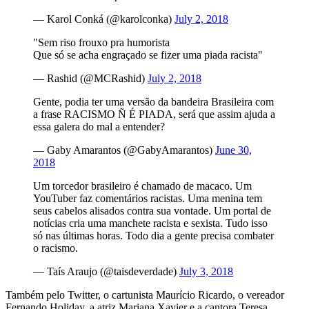
— Karol Conká (@karolconka)
July 2, 2018
"Sem riso frouxo pra humorista
Que só se acha engraçado se fizer uma piada racista"
— Rashid (@MCRashid)
July 2, 2018
Gente, podia ter uma versão da bandeira Brasileira com
a frase RACISMO Ñ É PIADA, será que assim ajuda a
essa galera do mal a entender?
— Gaby Amarantos (@GabyAmarantos)
June 30,
2018
Um torcedor brasileiro é chamado de macaco. Um
YouTuber faz comentários racistas. Uma menina tem
seus cabelos alisados contra sua vontade. Um portal de
notícias cria uma manchete racista e sexista. Tudo isso
só nas últimas horas. Todo dia a gente precisa combater
o racismo.
— Taís Araujo (@taisdeverdade)
July 3, 2018
Também pelo Twitter, o cartunista Maurício Ricardo, o vereador
Fernando Holiday, a atriz Mariana Xavier e a cantora Teresa