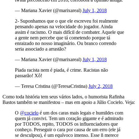
— Mariana Xavier (@marixareal)
July 1, 2018
2- Suponhamos que o que ele escreveu foi realmente
pensando apenas na velocidade do jogador. Ainda
assim é racismo. O mais difícil de combater. Aquele que
a gente nem percebe que tá cometendo porque tá
enraizado no nosso imaginário. Ou branco correndo
seria associado a arrastão?
— Mariana Xavier (@marixareal)
July 1, 2018
Piada racista nem é piada, é crime. Racistas não
passarão! Xô!
— Teresa Cristina (@TeresaCristina)
July 2, 2018
Como toda história tem seus vários lados, o humorista Rafinha
Bastos também se manifestou – mas em apoio a Júlio Cocielo. Veja:
O
@cocielo
é um dos caras mais legais e humildes com
quem já convivi. Tem um coração gigante e é admirado
por TODOS, repito, TODOS os influenciadores que
conheço. Perseguir o cara por causa de um erro (ele já
se desculpou), é um equívoco imenso. Esse ñ merece