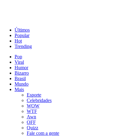
Últimos
Popular
Hot
Trending
Pop
Viral
Humor
Bizarro
Brasil
Mundo
Mais
Esporte
Celebridades
WOW
WTF
Awn
OFF
Quizz
Fale com a gente