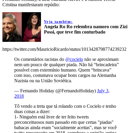
Cristina manifestaram repúdio:
Veja também:
Angela Ro Ro relembra namoro com Zizi
Possi, que teve fim conturbado
https://twitter.com/MauricioRicardo/status/1013428798774239232
Os comentários racistas do
@cocielo
não se aproximam
nem um pouco de qualquer piada. Não há “brincadeira”
possível com extermínio humano. Quem “brincava”
com isso, costumava ocupar bons cargos na Alemanha
Nazista ou na União Soviética.
— Fernando Holiday (@FernandoHoliday)
July 3,
2018
Tô vendo a treta que tá rolando com o Cocielo e tenho
duas coisas a dizer:
1- Ninguém está livre de ter feito tweets
preconceituosos num passado em que certas "piadas"
babacas ainda eram "socialmente aceitas", mas se você
twitta preconceito em 2018, corrobora a opinião antiga.