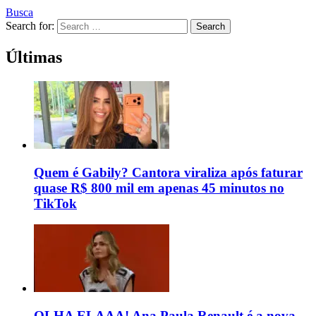
Busca
Search for:
Search
Últimas
Quem é Gabily? Cantora viraliza após faturar
quase R$ 800 mil em apenas 45 minutos no
TikTok
OLHA ELAAA! Ana Paula Renault é a nova