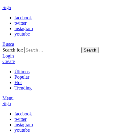
Siga
facebook
twitter
instagram
youtube
Busca
Search for:
Search
Login
Create
Últimos
Popular
Hot
Trending
Menu
Siga
facebook
twitter
instagram
youtube