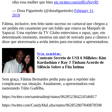
olha essa mulher que hino
pic.twitter.com/iz8EoNoyRl
— Dora Figueiredo (@dorafigueiredo)
February 11,
2018
Fátima, inclusive, tem feito tanto sucesso no carnaval que chegou a
ser pedida em casamento por um folião que estava na Marquês de
Sapucaí. Uma repórter da TV Globo entrevistou o rapaz, que, em
determinado momento, mostrou um anel de noivado para a câmera e
disse que atravessaria a avida inteira para encontrar a apresentadora.
Veja também:
Contrato Secreto de US$ 6 Milhões: Kim
Kardashian e Ray J Tinham Acordo de
Silêncio Sobre a Fita Íntima
Sem graça, Fátima Bernardes pediu para que a repórter não
complicasse sua situação. Atualmente, a apresentadora está
namorando Túlio Gadêlha.
https://twitter.com/samirsalimjr/status/962852384224546817
https://twitter.com/CandyMaLuba/status/962852807840878598