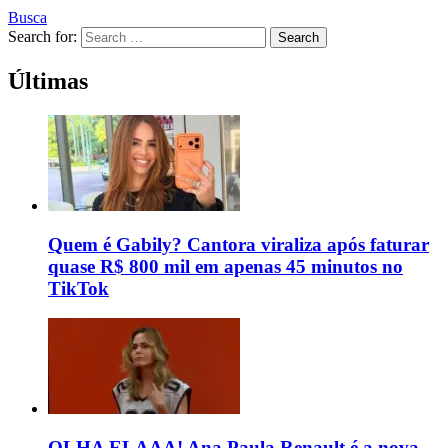
Busca
Search for:
Search
Últimas
Quem é Gabily? Cantora viraliza após faturar
quase R$ 800 mil em apenas 45 minutos no
TikTok
OLHA ELAAA! Ana Paula Renault é a nova