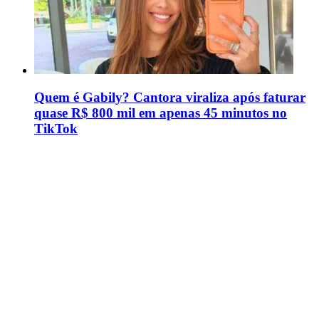
Quem é Gabily? Cantora viraliza após faturar
quase R$ 800 mil em apenas 45 minutos no
TikTok