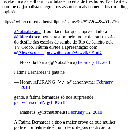
recebeu mais de 480 mil curtidas em cerca de três horas. No Twitter,
o nome da jornalista chegou aos assuntos mais comentados (trending
topics).
https://twitter.com/matheusfilipebs/status/962857264284512256
#NotasdaFama
: Look lacrador que a apresentadora
@fbbreal
escolheu para a primeira noite de transmissão
do desfile das escolas de samba do Rio de Janeiro pela
TV Globo. Fátima divide a apresentação com
@AlexEscobar_
pic.twitter.com/vCwetkEYmD
— Notas da Fama (@NotasFama)
February 11, 2018
Fátima Bernardes tá gata né
— Nonny ARIRANG 💜💧 (@aanonnyma)
February
11, 2018
gente, a fatima bernardes só nos surpreende
pic.twitter.com/Nqy1t3Q63F
— Matheus (@itstheustheus)
February 12, 2018
A Fátima Bernardes é tipo a maior prova de que mulher
pode e normalmente é muito feliz depois do divórcio!