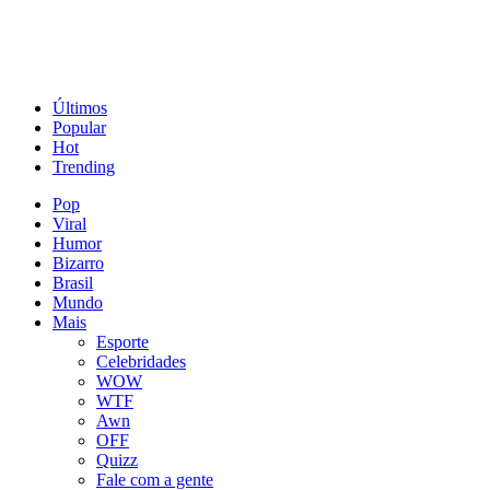
Últimos
Popular
Hot
Trending
Pop
Viral
Humor
Bizarro
Brasil
Mundo
Mais
Esporte
Celebridades
WOW
WTF
Awn
OFF
Quizz
Fale com a gente