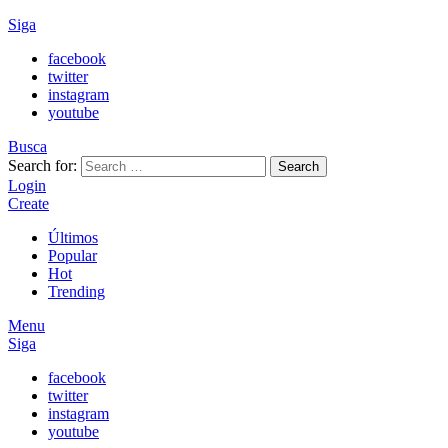
Siga
facebook
twitter
instagram
youtube
Busca
Search for:
Search
Login
Create
Últimos
Popular
Hot
Trending
Menu
Siga
facebook
twitter
instagram
youtube