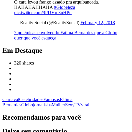
O cara levou frango assado pra arquibancada.
HAHAHAHHAHA
#Globeleza
pic.twitter.com/9PUVm3nHPu
— Reality Social (@RealitySocial)
February 12, 2018
7 polêmicas envolvendo Fátima Bernardes que a Globo
quer que você esqueça
Em Destaque
320
shares
Carnaval
Celebridades
Famosos
Fátima
Bernardes
Globo
jornalistas
Mulher
Sexy
TV
viral
Recomendamos para você
Deixe seu comentário