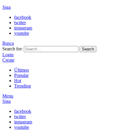
Siga
facebook
twitter
instagram
youtube
Busca
Search for:
Search
Login
Create
Últimos
Popular
Hot
Trending
Menu
Siga
facebook
twitter
instagram
youtube