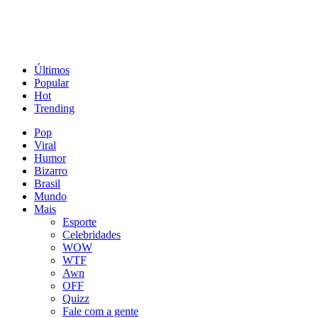
Últimos
Popular
Hot
Trending
Pop
Viral
Humor
Bizarro
Brasil
Mundo
Mais
Esporte
Celebridades
WOW
WTF
Awn
OFF
Quizz
Fale com a gente