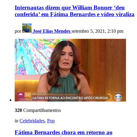
Internautas dizem que William Bonner ‘deu
conferida’ em Fátima Bernardes e vídeo viraliza
por
José Elias Mendes
setembro 5, 2021, 2:10 pm
320
Compartilhamentos
in
Celebridades
,
Pop
Fátima Bernardes chora em retorno ao