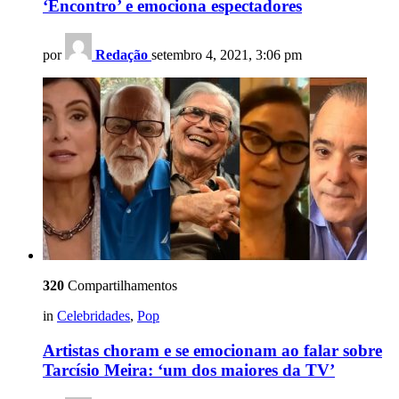
‘Encontro’ e emociona espectadores
por
Redação
setembro 4, 2021, 3:06 pm
320
Compartilhamentos
in
Celebridades
,
Pop
Artistas choram e se emocionam ao falar sobre
Tarcísio Meira: ‘um dos maiores da TV’