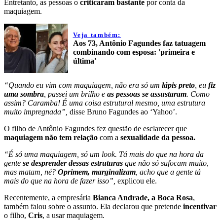
Entretanto, as pessoas o
criticaram bastante
por conta da
maquiagem.
Veja também:
Aos 73, Antônio Fagundes faz tatuagem
combinando com esposa: 'primeira e
última'
“Quando eu vim com maquiagem, não era só um
lápis preto
, eu
fiz
uma sombra
, passei um brilho e
as pessoas se assustaram
. Como
assim? Caramba! É uma coisa estrutural mesmo, uma estrutura
muito impregnada”,
disse Bruno Fagundes ao ‘Yahoo’.
O filho de Antônio Fagundes fez questão de esclarecer que
maquiagem não tem relação
com a
sexualidade da pessoa.
“É só uma maquiagem, só um look. Tá mais do que na hora da
gente
se desprender dessas estruturas
que não só sufocam muito,
mas matam, né?
Oprimem, marginalizam
, acho que a gente tá
mais do que na hora de fazer isso”,
explicou ele.
Recentemente, a empresária
Bianca Andrade, a Boca Rosa
,
também falou sobre o assunto. Ela declarou que pretende
incentivar
o filho,
Cris
, a usar maquiagem.