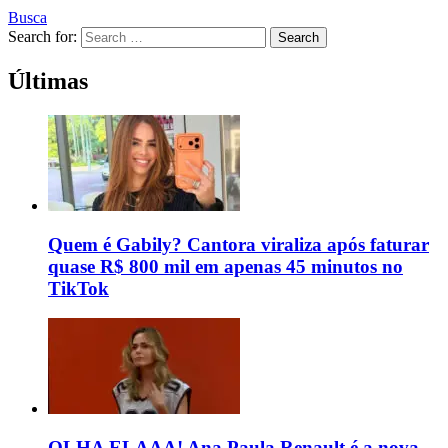
Busca
Search for:
Search
Últimas
Quem é Gabily? Cantora viraliza após faturar
quase R$ 800 mil em apenas 45 minutos no
TikTok
OLHA ELAAA! Ana Paula Renault é a nova