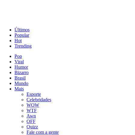
Últimos
Popular
Hot
Trending
Pop
Viral
Humor
Bizarro
Brasil
Mundo
Mais
Esporte
Celebridades
WOW
WTF
Awn
OFF
Quizz
Fale com a gente