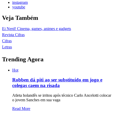
instagram
youtube
Veja Também
Ei Nerd! Cinema, games, animes e gadgets
Revista Cifras
Cifras
Letras
Trending Agora
Hot
Robben dá piti ao ser substituído em jogo e
colegas caem na risada
Atleta holandês se irritou após técnico Carlo Ancelotti colocar
o jovem Sanches em sua vaga
Read More