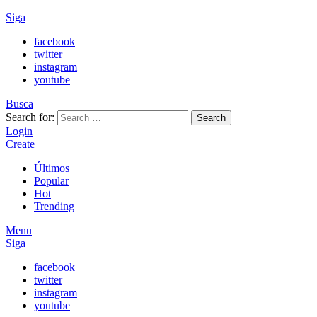
Siga
facebook
twitter
instagram
youtube
Busca
Search for:
Search
Login
Create
Últimos
Popular
Hot
Trending
Menu
Siga
facebook
twitter
instagram
youtube