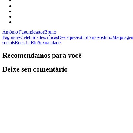
Antônio Fagundes
ator
Bruno
Fagundes
Celebridades
críticas
Destaques
estilo
Famosos
filho
Maquiage
sociais
Rock in Rio
Sexualidade
Recomendamos para você
Deixe seu comentário