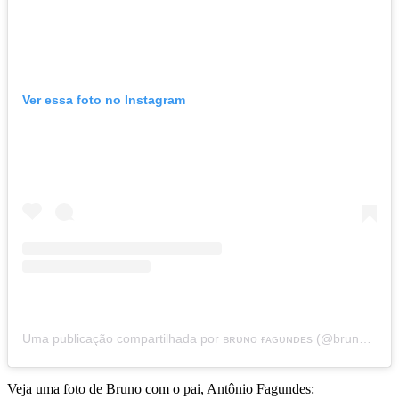
Ver essa foto no Instagram
Uma publicação compartilhada por ʙʀᴜɴᴏ ғᴀɢᴜɴᴅᴇs (@bruno.fagundes)
Veja uma foto de Bruno com o pai, Antônio Fagundes: