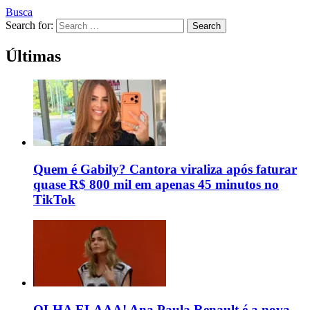
Busca
Search for:
Search
Últimas
Quem é Gabily? Cantora viraliza após faturar
quase R$ 800 mil em apenas 45 minutos no
TikTok
OLHA ELAAA! Ana Paula Renault é a nova