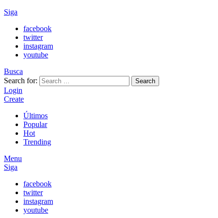
Siga
facebook
twitter
instagram
youtube
Busca
Search for:
Search
Login
Create
Últimos
Popular
Hot
Trending
Menu
Siga
facebook
twitter
instagram
youtube