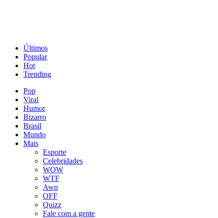
Últimos
Popular
Hot
Trending
Pop
Viral
Humor
Bizarro
Brasil
Mundo
Mais
Esporte
Celebridades
WOW
WTF
Awn
OFF
Quizz
Fale com a gente