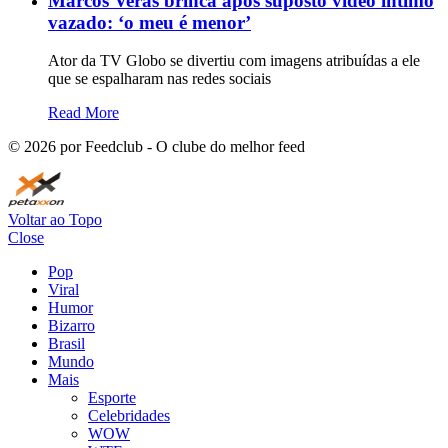
Marcos Veras brinca após suposto vídeo íntimo
vazado: ‘o meu é menor’
Ator da TV Globo se divertiu com imagens atribuídas a ele
que se espalharam nas redes sociais
Read More
©
2026
por Feedclub - O clube do melhor feed
Voltar ao Topo
Close
Pop
Viral
Humor
Bizarro
Brasil
Mundo
Mais
Esporte
Celebridades
WOW