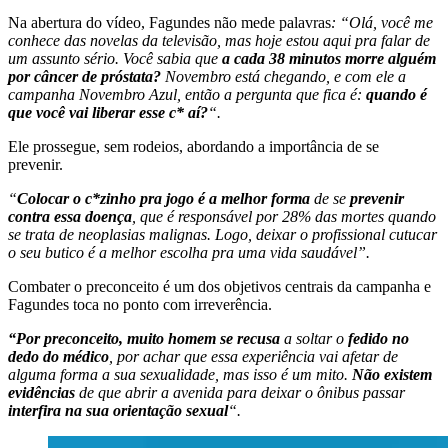
Na abertura do vídeo, Fagundes não mede palavras
: “Olá, você me
conhece das novelas da televisão, mas hoje estou aqui pra falar de
um assunto sério. Você sabia que
a cada 38 minutos morre alguém
por câncer de próstata?
Novembro está chegando, e com ele a
campanha Novembro Azul, então a pergunta que fica é:
quando é
que você vai liberar esse c* aí?
“.
Ele prossegue, sem rodeios, abordando a importância de se
prevenir.
“
Colocar o c*zinho pra jogo é a melhor forma
de se
prevenir
contra essa doença
, que é responsável por 28% das mortes quando
se trata de neoplasias malignas. Logo, deixar o profissional cutucar
o seu butico é a melhor escolha pra uma vida saudável”.
Combater o preconceito é um dos objetivos centrais da campanha e
Fagundes toca no ponto com irreverência.
“Por preconceito, muito homem se recusa
a soltar o
fedido no
dedo do médico
, por achar que essa experiência vai afetar de
alguma forma a sua sexualidade, mas isso é um mito.
Não existem
evidências
de que abrir a avenida para deixar o ônibus passar
interfira na sua orientação sexual
“.