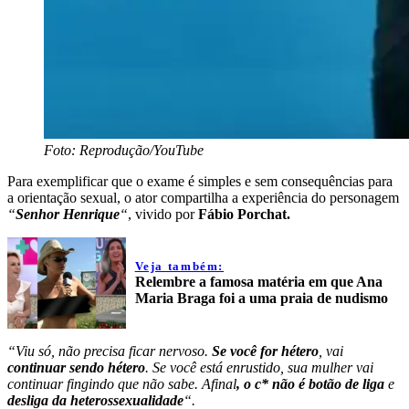
Foto: Reprodução/YouTube
Para exemplificar que o exame é simples e sem consequências para
a orientação sexual, o ator compartilha a experiência do personagem
“
Senhor Henrique
“
, vivido por
Fábio Porchat.
Veja também:
Relembre a famosa matéria em que Ana
Maria Braga foi a uma praia de nudismo
“Viu só, não precisa ficar nervoso.
Se você for hétero
, vai
continuar sendo hétero
. Se você está enrustido, sua mulher vai
continuar fingindo que não sabe. Afinal
, o c* não é botão de liga
e
desliga da heterossexualidade
“.