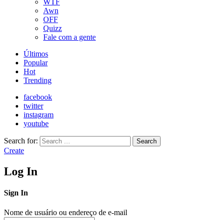
WTF
Awn
OFF
Quizz
Fale com a gente
Últimos
Popular
Hot
Trending
facebook
twitter
instagram
youtube
Search for:
Search
Create
Log In
Sign In
Nome de usuário ou endereço de e-mail