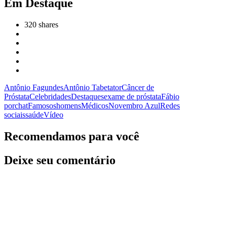
Em Destaque
320
shares
Antônio Fagundes
Antônio Tabet
ator
Câncer de
Próstata
Celebridades
Destaques
exame de próstata
Fábio
porchat
Famosos
homens
Médicos
Novembro Azul
Redes
sociais
saúde
Vídeo
Recomendamos para você
Deixe seu comentário