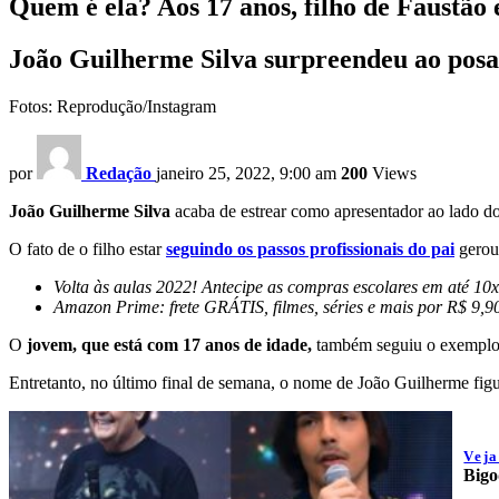
Quem é ela? Aos 17 anos, filho de Faustão
João Guilherme Silva surpreendeu ao pos
Fotos: Reprodução/Instagram
por
Redação
janeiro 25, 2022, 9:00 am
200
Views
João Guilherme Silva
acaba de estrear como apresentador ao lado d
O fato de o filho estar
seguindo os passos profissionais do pai
gerou 
Volta às aulas 2022! Antecipe as compras escolares em até 10x 
Amazon Prime: frete GRÁTIS, filmes, séries e mais por R$ 9,9
O
jovem, que está com 17 anos de idade,
também seguiu o exemplo
Entretanto, no último final de semana, o nome de João Guilherme fig
Vej
Bigo