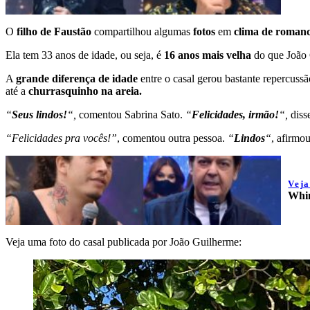
O
filho de Faustão
compartilhou algumas
fotos
em
clima de roman
Ela tem 33 anos de idade, ou seja, é
16 anos mais velha
do que João 
A
grande diferença de idade
entre o casal gerou bastante repercus
até a
churrasquinho na areia.
“
Seus lindos!
“,
comentou Sabrina Sato.
“
Felicidades, irmão!
“,
diss
“Felicidades pra vocês!”
, comentou outra pessoa.
“
Lindos
“
, afirmo
Vej
Whin
Veja uma foto do casal publicada por João Guilherme: