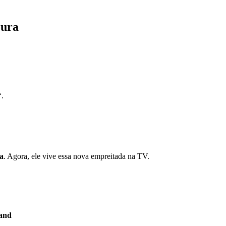
oura
‘.
ca
. Agora, ele vive essa nova empreitada na TV.
Band