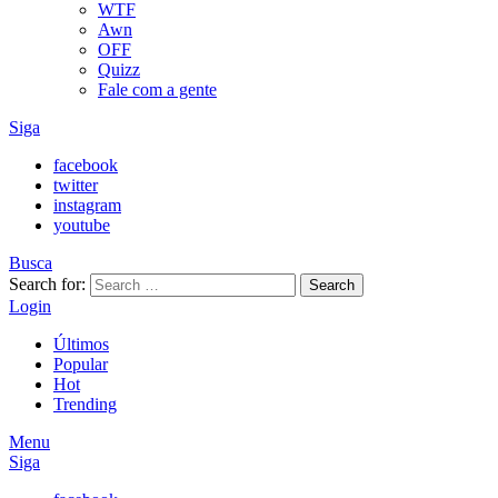
WTF
Awn
OFF
Quizz
Fale com a gente
Siga
facebook
twitter
instagram
youtube
Busca
Search for:
Search
Login
Últimos
Popular
Hot
Trending
Menu
Siga