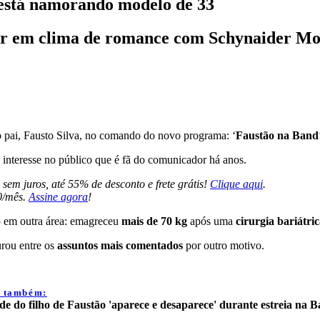
 está namorando modelo de 33
ar em clima de romance com Schynaider M
o pai, Fausto Silva, no comando do novo programa: ‘
Faustão na Band
interesse no público que é fã do comunicador há anos.
sem juros, até 55% de desconto e frete grátis!
Clique aqui
.
0/mês.
Assine agora
!
 em outra área: emagreceu
mais de 70 kg
após uma
cirurgia bariátri
urou entre os
assuntos mais comentados
por outro motivo.
a também:
de do filho de Faustão 'aparece e desaparece' durante estreia na 