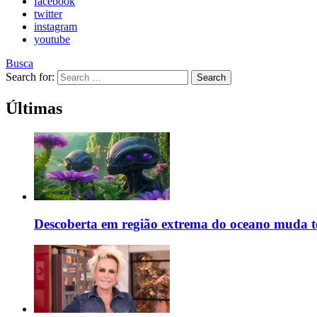
facebook
twitter
instagram
youtube
Busca
Search for:
Search
Últimas
Descoberta em região extrema do oceano muda teo