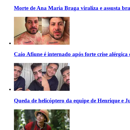
Morte de Ana Maria Braga viraliza e assusta bra
Caio Afiune é internado após forte crise alérgica e
Queda de helicóptero da equipe de Henrique e Jul