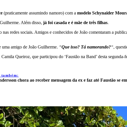
ce
(praticamente assumindo namoro) com a
modelo
Schynaider Mour
Guilherme. Além disso,
já foi casada e é mãe de três filhas
.
são nas redes sociais. Amigos e conhecidos de João comentaram a publ
e uma amigo de João Guilherme.
“
Que isso? Tá namorando?
“
, quest
u Camila Queiroz, que participou do ‘Faustão na Band’ desta segunda-fe
a também:
dersson chora ao receber mensagem da ex e faz até Faustão se e