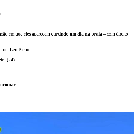
a
.
icação em que eles aparecem
curtindo um dia na praia
– com direito
ionou Leo Picon.
ira (24).
mocionar