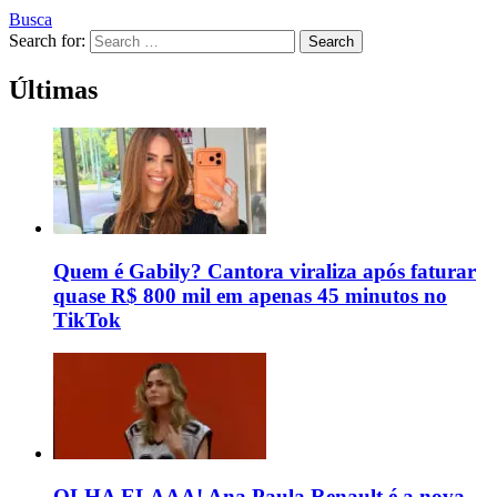
Busca
Search for:
Search
Últimas
Quem é Gabily? Cantora viraliza após faturar
quase R$ 800 mil em apenas 45 minutos no
TikTok
OLHA ELAAA! Ana Paula Renault é a nova