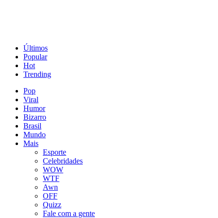
Últimos
Popular
Hot
Trending
Pop
Viral
Humor
Bizarro
Brasil
Mundo
Mais
Esporte
Celebridades
WOW
WTF
Awn
OFF
Quizz
Fale com a gente