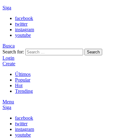
Siga
facebook
twitter
instagram
youtube
Busca
Search for:
Search
Login
Create
Últimos
Popular
Hot
Trending
Menu
Siga
facebook
twitter
instagram
youtube