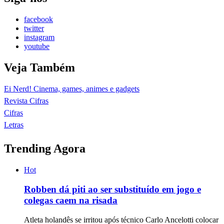
facebook
twitter
instagram
youtube
Veja Também
Ei Nerd! Cinema, games, animes e gadgets
Revista Cifras
Cifras
Letras
Trending Agora
Hot
Robben dá piti ao ser substituído em jogo e
colegas caem na risada
Atleta holandês se irritou após técnico Carlo Ancelotti colocar