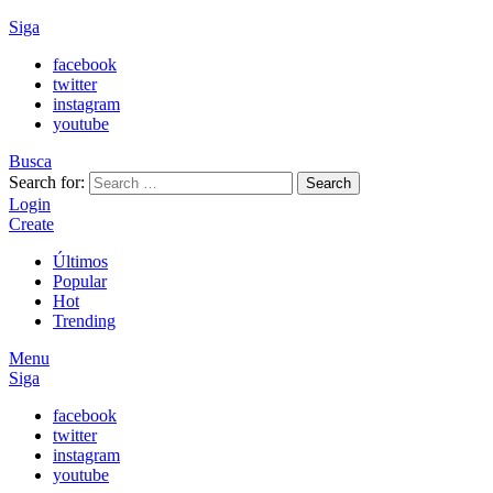
Siga
facebook
twitter
instagram
youtube
Busca
Search for:
Search
Login
Create
Últimos
Popular
Hot
Trending
Menu
Siga
facebook
twitter
instagram
youtube