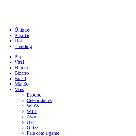
Últimos
Popular
Hot
Trending
Pop
Viral
Humor
Bizarro
Brasil
Mundo
Mais
Esporte
Celebridades
WOW
WTF
Awn
OFF
Quizz
Fale com a gente