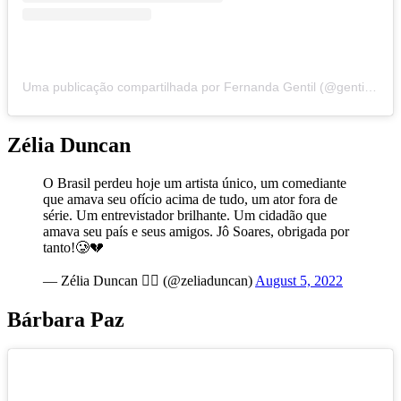
Uma publicação compartilhada por Fernanda Gentil (@gentilfernanda)
Zélia Duncan
O Brasil perdeu hoje um artista único, um comediante
que amava seu ofício acima de tudo, um ator fora de
série. Um entrevistador brilhante. Um cidadão que
amava seu país e seus amigos. Jô Soares, obrigada por
tanto!🥲💔
— Zélia Duncan 🏳️‍🌈 (@zeliaduncan)
August 5, 2022
Bárbara Paz