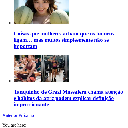
Coisas que mulheres acham que os homens
ligam… mas muitos simplesmente não se
importam
Tanquinho de Grazi Massafera chama atenção
e hábitos da atriz podem explicar definição
impressionante
Anterior
Próximo
You are here: