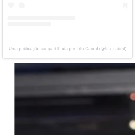
Uma publicação compartilhada por Lilia Cabral (@lilia_cabral)