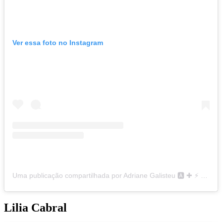
Ver essa foto no Instagram
Uma publicação compartilhada por Adriane Galisteu 🅰️ ✚ ⚡️ (@galisteuoficial)
Lilia Cabral