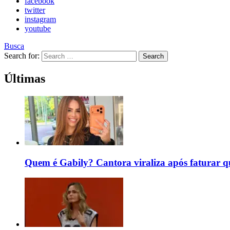
facebook
twitter
instagram
youtube
Busca
Search for:
Search
Últimas
Quem é Gabily? Cantora viraliza após faturar 