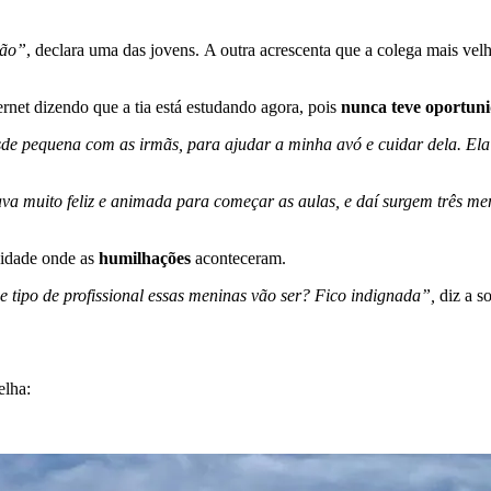
ião”
, declara uma das jovens. A outra acrescenta que a colega mais vel
net dizendo que a tia está estudando agora, pois
nunca teve oportun
de pequena com as irmãs, para ajudar a minha avó e cuidar dela. Ela
ava muito feliz e animada para começar as aulas, e daí surgem três m
sidade onde as
humilhações
aconteceram.
 tipo de profissional essas meninas vão ser? Fico indignada”,
diz a s
elha: