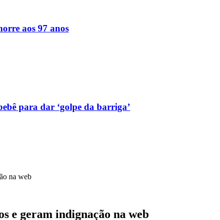
orre aos 97 anos
bebê para dar ‘golpe da barriga’
ção na web
nos e geram indignação na web