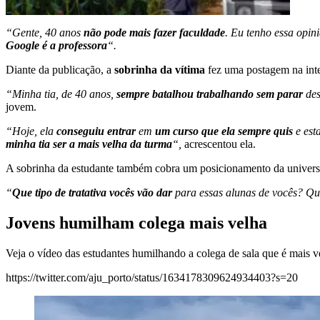
“Gente, 40 anos
não pode mais fazer faculdade
. Eu tenho essa opin
Google é a professora
“.
Diante da publicação, a
sobrinha da vítima
fez uma postagem na inter
“Minha tia, de 40 anos,
sempre batalhou trabalhando sem parar
des
jovem.
“Hoje, ela
conseguiu entrar
em
um curso que ela sempre quis
e est
minha tia ser a mais velha da turma
“,
acrescentou ela.
A sobrinha da estudante também cobra um posicionamento da univer
“
Que tipo de tratativa vocês vão dar
para essas alunas de vocês? Que
Jovens humilham colega mais velha
Veja o vídeo das estudantes humilhando a colega de sala que é mais v
https://twitter.com/aju_porto/status/1634178309624934403?s=20