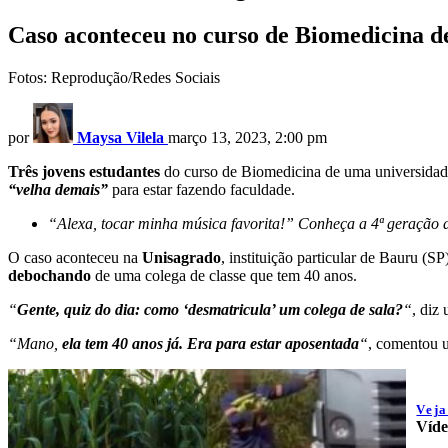
Caso aconteceu no curso de Biomedicina de
Fotos: Reprodução/Redes Sociais
por
Maysa Vilela
março 13, 2023, 2:00 pm
Três jovens estudantes
do curso de Biomedicina de uma universidade
“velha demais”
para estar fazendo faculdade.
“Alexa, tocar minha música favorita!” Conheça a 4ª geração
O caso aconteceu na
Unisagrado
, instituição particular de Bauru (SP
debochando
de uma colega de classe que tem 40 anos.
“
Gente, quiz do dia: como ‘desmatricula’ um colega de sala?
“
, diz
“Mano,
ela tem 40 anos já. Era para estar aposentada
“
, comentou 
Vej
Víde