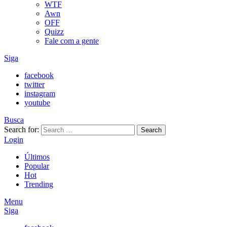
WTF
Awn
OFF
Quizz
Fale com a gente
Siga
facebook
twitter
instagram
youtube
Busca
Search for:
Search
Login
Últimos
Popular
Hot
Trending
Menu
Siga