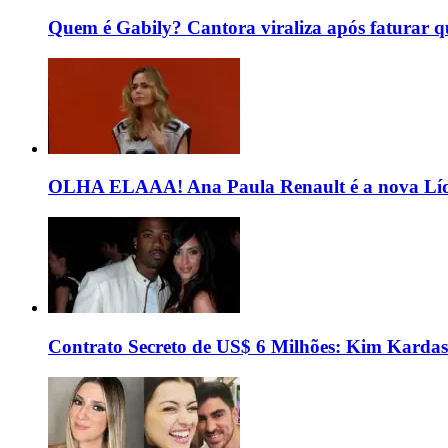
Quem é Gabily? Cantora viraliza após faturar 
OLHA ELAAA! Ana Paula Renault é a nova Líd
Contrato Secreto de US$ 6 Milhões: Kim Kardas