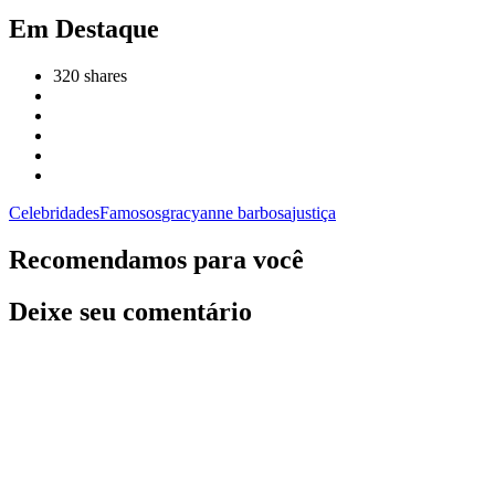
Em Destaque
320
shares
Celebridades
Famosos
gracyanne barbosa
justiça
Recomendamos para você
Deixe seu comentário