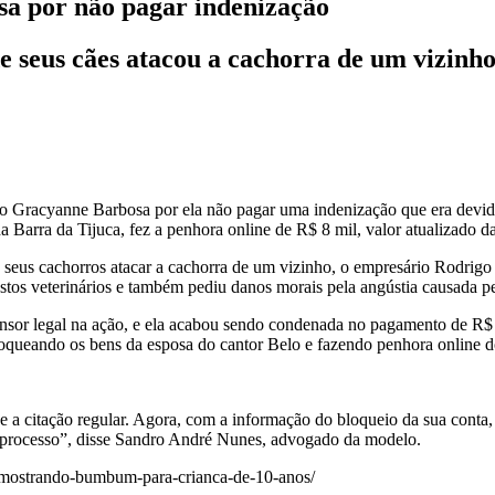
sa por não pagar indenização
 seus cães atacou a cachorra de um vizinh
lo Gracyanne Barbosa por ela não pagar uma indenização que era devid
a Barra da Tijuca, fez a penhora online de R$ 8 mil, valor atualizado 
eus cachorros atacar a cachorra de um vizinho, o empresário Rodrigo 
tos veterinários e também pediu danos morais pela angústia causada pe
nsor legal na ação, e ela acabou sendo condenada no pagamento de R$ 5.
loqueando os bens da esposa do cantor Belo e fazendo penhora online d
e a citação regular. Agora, com a informação do bloqueio da sua conta
no processo”, disse Sandro André Nunes, advogado da modelo.
-mostrando-bumbum-para-crianca-de-10-anos/