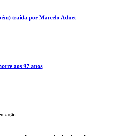
bém) traída por Marcelo Adnet
orre aos 97 anos
enização