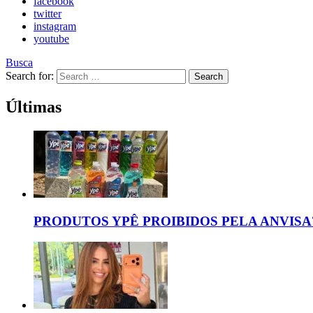
facebook
twitter
instagram
youtube
Busca
Search for:
Search
Últimas
PRODUTOS YPÊ PROIBIDOS PELA ANVISA