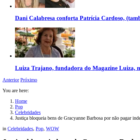
Dani Calabresa conforta Patrícia Cardoso, (tam
Luiza Trajano, fundadora do Magazine Luiza, m
Anterior
Próximo
You are here:
Home
Pop
Celebridades
Justiça bloqueia bens de Gracyanne Barbosa por não pagar ind
in
Celebridades
,
Pop
,
WOW