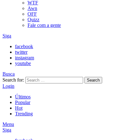
WTF
Awn
OFF
Quizz
Fale com a gente
Siga
facebook
twitter
instagram
youtube
Busca
Search for:
Search
Login
Últimos
Popular
Hot
Trending
Menu
Siga