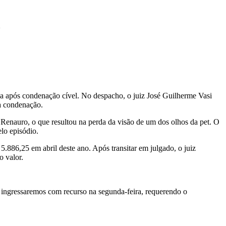
o
a após condenação cível. No despacho, o juiz José Guilherme Vasi
da condenação.
Renauro, o que resultou na perda da visão de um dos olhos da pet. O
lo episódio.
886,25 em abril deste ano. Após transitar em julgado, o juiz
o valor.
, ingressaremos com recurso na segunda-feira, requerendo o