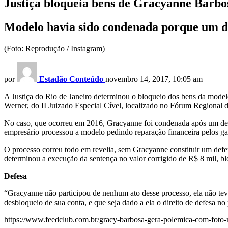
Justiça bloqueia bens de Gracyanne Barbo
Modelo havia sido condenada porque um de
(Foto: Reprodução / Instagram)
por
Estadão Conteúdo
novembro 14, 2017, 10:05 am
A Justiça do Rio de Janeiro determinou o bloqueio dos bens da mode
Werner, do II Juizado Especial Cível, localizado no Fórum Regional d
No caso, que ocorreu em 2016, Gracyanne foi condenada após um de s
empresário processou a modelo pedindo reparação financeira pelos gas
O processo correu todo em revelia, sem Gracyanne constituir um defe
determinou a execução da sentença no valor corrigido de R$ 8 mil, b
Defesa
“Gracyanne não participou de nenhum ato desse processo, ela não tev
desbloqueio de sua conta, e que seja dado a ela o direito de defesa 
https://www.feedclub.com.br/gracy-barbosa-gera-polemica-com-foto