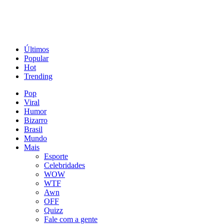
Últimos
Popular
Hot
Trending
Pop
Viral
Humor
Bizarro
Brasil
Mundo
Mais
Esporte
Celebridades
WOW
WTF
Awn
OFF
Quizz
Fale com a gente