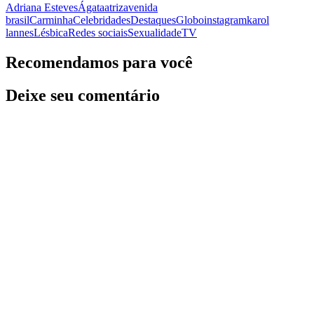
Adriana Esteves
Ágata
atriz
avenida
brasil
Carminha
Celebridades
Destaques
Globo
instagram
karol
lannes
Lésbica
Redes sociais
Sexualidade
TV
Recomendamos para você
Deixe seu comentário