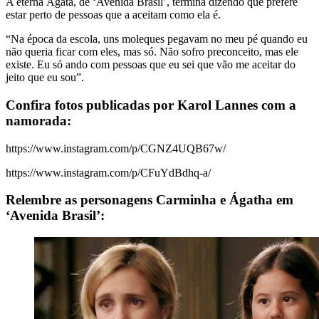
A eterna Ágata, de ‘Avenida Brasil’, termina dizendo que prefere
estar perto de pessoas que a aceitam como ela é.
“Na época da escola, uns moleques pegavam no meu pé quando eu
não queria ficar com eles, mas só. Não sofro preconceito, mas ele
existe. Eu só ando com pessoas que eu sei que vão me aceitar do
jeito que eu sou”.
Confira fotos publicadas por Karol Lannes com a
namorada:
https://www.instagram.com/p/CGNZ4UQB67w/
https://www.instagram.com/p/CFuYdBdhq-a/
Relembre as personagens Carminha e Ágatha em
‘Avenida Brasil’: