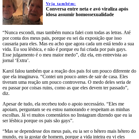
Veja também:
Conversa entre neta e avó viraliza após
idosa assumir homossexualidade
“Nunca escondi, mas também nunca falei com todas as letras. Até
por conta dos meus pais, porque eu sei da exposição que isso
causaria para eles. Mas eu acho que agora cada um está tendo a sua
vida. Eu sou lésbica, e não é porque eu fui criada por pais gays.
Esse julgamento é o meu maior medo”, diz ela, em entrevista ao
jornal ‘Extra’.
Karol falou também que a reação dos pais foi um pouco diferente do
que ela imaginava. “Contei um pouco antes de sair de casa. Eles
tiveram uma reação um pouco controversa. O medo deles seria de
eu passar por coisas ruins, como as que eles devem ter passado”,
diz.
Apesar de tudo, ela recebeu todo o apoio necessário. “Eles me
apoiam, perguntam se eu estou namorando e respeitam as minhas
escolhas. Já vi muitos comentários no Instagram dizendo que eu ia
ser lésbica porque os pais são gays”.
“Mas se dependesse dos meus pais, eu ia ser o hétero mais hétero do
mundo, eu ia gostar de homem, porque a vida inteira eu vi eles