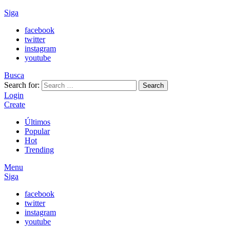
Siga
facebook
twitter
instagram
youtube
Busca
Search for:
Search
Login
Create
Últimos
Popular
Hot
Trending
Menu
Siga
facebook
twitter
instagram
youtube