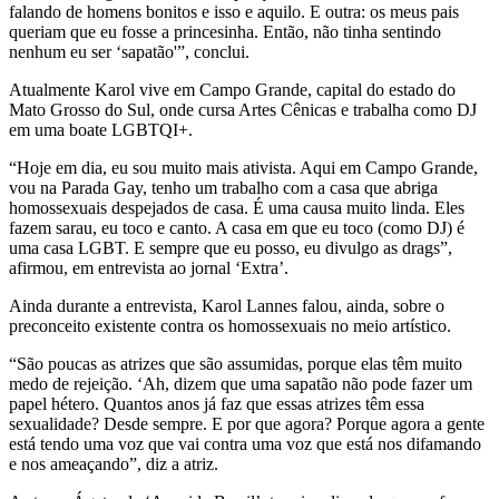
falando de homens bonitos e isso e aquilo. E outra: os meus pais
queriam que eu fosse a princesinha. Então, não tinha sentindo
nenhum eu ser ‘sapatão'”, conclui.
Atualmente Karol vive em Campo Grande, capital do estado do
Mato Grosso do Sul, onde cursa Artes Cênicas e trabalha como DJ
em uma boate LGBTQI+.
“Hoje em dia, eu sou muito mais ativista. Aqui em Campo Grande,
vou na Parada Gay, tenho um trabalho com a casa que abriga
homossexuais despejados de casa. É uma causa muito linda. Eles
fazem sarau, eu toco e canto. A casa em que eu toco (como DJ) é
uma casa LGBT. E sempre que eu posso, eu divulgo as drags”,
afirmou, em entrevista ao jornal ‘Extra’.
Ainda durante a entrevista, Karol Lannes falou, ainda, sobre o
preconceito existente contra os homossexuais no meio artístico.
“São poucas as atrizes que são assumidas, porque elas têm muito
medo de rejeição. ‘Ah, dizem que uma sapatão não pode fazer um
papel hétero. Quantos anos já faz que essas atrizes têm essa
sexualidade? Desde sempre. E por que agora? Porque agora a gente
está tendo uma voz que vai contra uma voz que está nos difamando
e nos ameaçando”, diz a atriz.