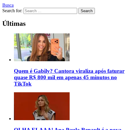
Busca
Search for:
Search
Últimas
Quem é Gabily? Cantora viraliza após faturar
quase R$ 800 mil em apenas 45 minutos no
TikTok
OLHA ELAAA! Ana Paula Renault é a nova