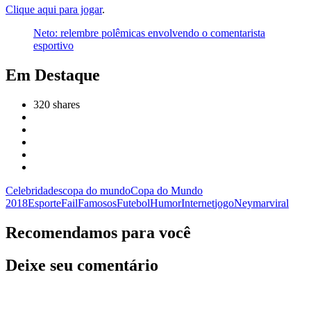
Clique aqui para jogar
.
Neto: relembre polêmicas envolvendo o comentarista
esportivo
Em Destaque
320
shares
Celebridades
copa do mundo
Copa do Mundo
2018
Esporte
Fail
Famosos
Futebol
Humor
Internet
jogo
Neymar
viral
Recomendamos para você
Deixe seu comentário