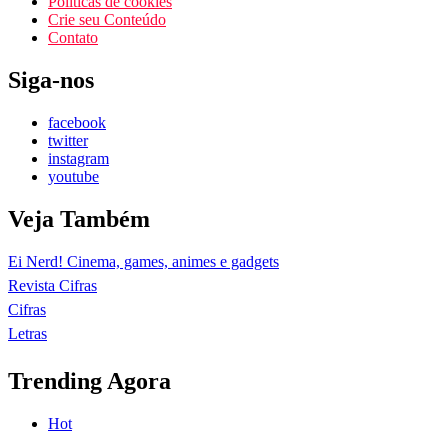
Políticas de cookies
Crie seu Conteúdo
Contato
Siga-nos
facebook
twitter
instagram
youtube
Veja Também
Ei Nerd! Cinema, games, animes e gadgets
Revista Cifras
Cifras
Letras
Trending Agora
Hot