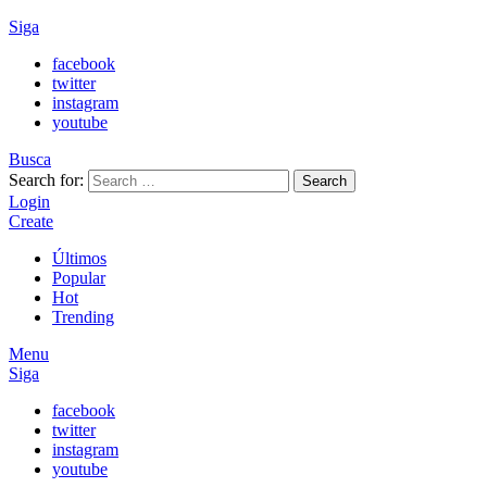
Siga
facebook
twitter
instagram
youtube
Busca
Search for:
Search
Login
Create
Últimos
Popular
Hot
Trending
Menu
Siga
facebook
twitter
instagram
youtube