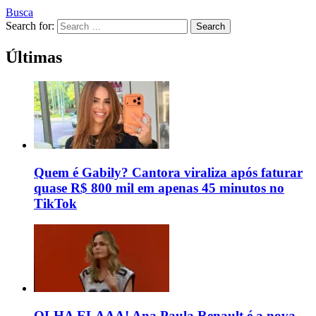
Busca
Search for:
Search
Últimas
Quem é Gabily? Cantora viraliza após faturar
quase R$ 800 mil em apenas 45 minutos no
TikTok
OLHA ELAAA! Ana Paula Renault é a nova