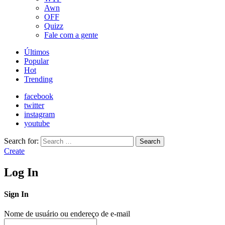
Awn
OFF
Quizz
Fale com a gente
Últimos
Popular
Hot
Trending
facebook
twitter
instagram
youtube
Search for:
Search
Create
Log In
Sign In
Nome de usuário ou endereço de e-mail