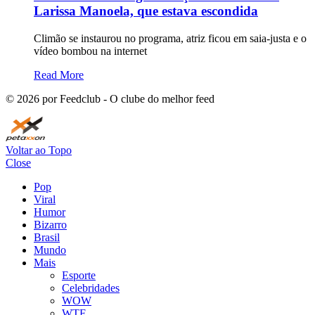
Larissa Manoela, que estava escondida
Climão se instaurou no programa, atriz ficou em saia-justa e o
vídeo bombou na internet
Read More
©
2026
por Feedclub - O clube do melhor feed
Voltar ao Topo
Close
Pop
Viral
Humor
Bizarro
Brasil
Mundo
Mais
Esporte
Celebridades
WOW
WTF