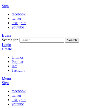
Siga
facebook
twitter
instagram
youtube
Busca
Search for:
Search
Login
Create
Últimos
Popular
Hot
Trending
Menu
Siga
facebook
twitter
instagram
youtube