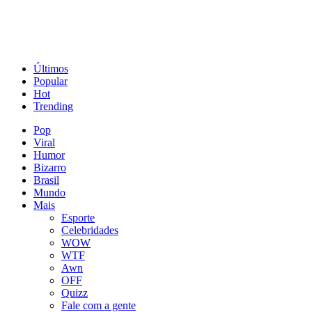
Últimos
Popular
Hot
Trending
Pop
Viral
Humor
Bizarro
Brasil
Mundo
Mais
Esporte
Celebridades
WOW
WTF
Awn
OFF
Quizz
Fale com a gente