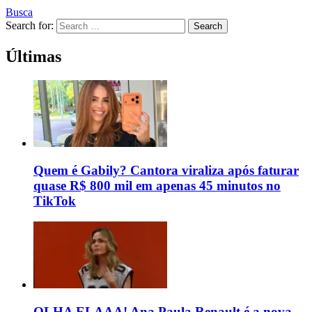
Busca
Search for:
Search
Últimas
Quem é Gabily? Cantora viraliza após faturar
quase R$ 800 mil em apenas 45 minutos no
TikTok
OLHA ELAAA! Ana Paula Renault é a nova