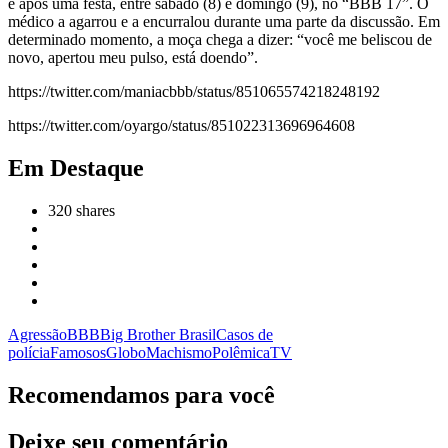
e após uma festa, entre sábado (8) e domingo (9), no “BBB 17”. O
médico a agarrou e a encurralou durante uma parte da discussão. Em
determinado momento, a moça chega a dizer: “você me beliscou de
novo, apertou meu pulso, está doendo”.
https://twitter.com/maniacbbb/status/851065574218248192
https://twitter.com/oyargo/status/851022313696964608
Em Destaque
320
shares
Agressão
BBB
Big Brother Brasil
Casos de
polícia
Famosos
Globo
Machismo
Polêmica
TV
Recomendamos para você
Deixe seu comentário