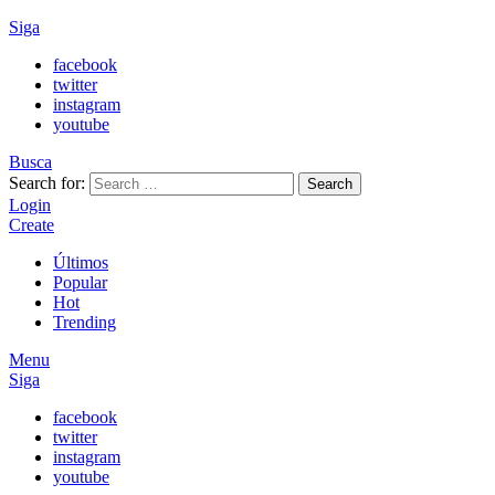
Siga
facebook
twitter
instagram
youtube
Busca
Search for:
Search
Login
Create
Últimos
Popular
Hot
Trending
Menu
Siga
facebook
twitter
instagram
youtube