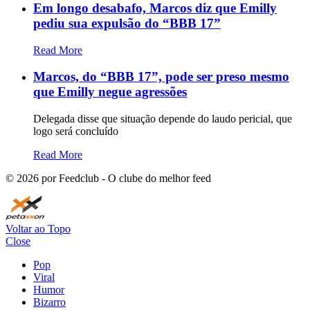
Em longo desabafo, Marcos diz que Emilly
pediu sua expulsão do “BBB 17”
Read More
Marcos, do “BBB 17”, pode ser preso mesmo
que Emilly negue agressões
Delegada disse que situação depende do laudo pericial, que
logo será concluído
Read More
©
2026
por Feedclub - O clube do melhor feed
Voltar ao Topo
Close
Pop
Viral
Humor
Bizarro