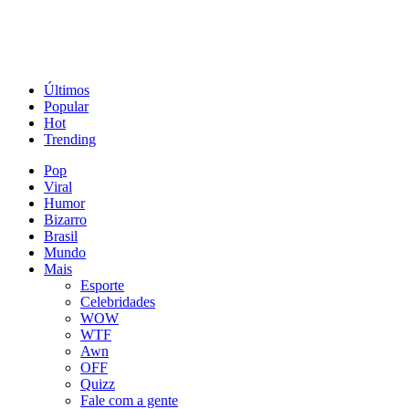
Últimos
Popular
Hot
Trending
Pop
Viral
Humor
Bizarro
Brasil
Mundo
Mais
Esporte
Celebridades
WOW
WTF
Awn
OFF
Quizz
Fale com a gente