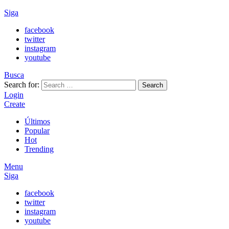
Siga
facebook
twitter
instagram
youtube
Busca
Search for:
Search
Login
Create
Últimos
Popular
Hot
Trending
Menu
Siga
facebook
twitter
instagram
youtube