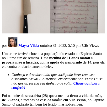
por
Maysa Vilela
outubro 31, 2022, 5:10 pm
7.2k
Views
Um crime terrível chocou a população do estado do Espírito Santo
no último fim de semana. Uma
menina de 11 anos matou
a
própria mãe a facadas
, com a
ajuda do namorado
de 14, pois ela
era contra o relacionamento deles.
Conheça e descubra tudo que você pode fazer com seu
dispositivo Alexa! E o melhor: experimente por 30 dias e, se
não gostar, receba seu dinheiro de volta.
Clique aqui para
conferir!
Foi na noite de sexta-feira (28) que a menina
tirou a vida da mãe,
de 38 anos
, a facadas na casa da família
em Vila Velha
, no Espírito
Santo. O padrasto também foi ferido, mas sobreviveu.