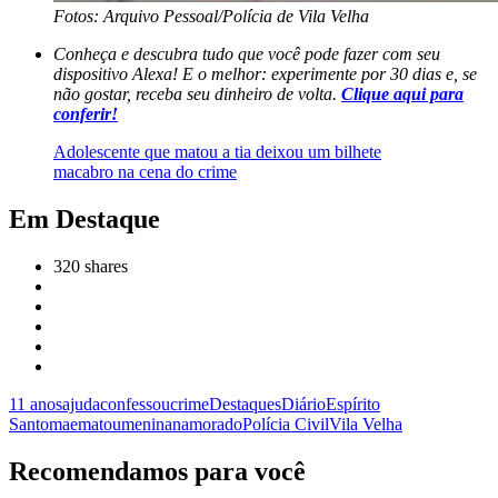
Fotos: Arquivo Pessoal/Polícia de Vila Velha
Conheça e descubra tudo que você pode fazer com seu
dispositivo Alexa! E o melhor: experimente por 30 dias e, se
não gostar, receba seu dinheiro de volta.
Clique aqui para
conferir!
Adolescente que matou a tia deixou um bilhete
macabro na cena do crime
Em Destaque
320
shares
11 anos
ajuda
confessou
crime
Destaques
Diário
Espírito
Santo
mae
matou
menina
namorado
Polícia Civil
Vila Velha
Recomendamos para você