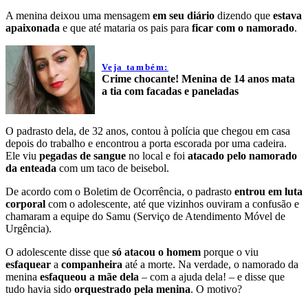
A menina deixou uma mensagem
em seu diário
dizendo que
estava
apaixonada
e que até mataria os pais para
ficar com o namorado
.
Veja também:
Crime chocante! Menina de 14 anos mata
a tia com facadas e paneladas
O padrasto dela, de 32 anos, contou à polícia que chegou em casa
depois do trabalho e encontrou a porta escorada por uma cadeira.
Ele viu
pegadas de sangue
no local e foi
atacado pelo namorado
da enteada
com um taco de beisebol.
De acordo com o Boletim de Ocorrência, o padrasto
entrou em luta
corporal
com o adolescente, até que vizinhos ouviram a confusão e
chamaram a equipe do Samu (Serviço de Atendimento Móvel de
Urgência).
O adolescente disse que
só atacou o homem
porque o viu
esfaquear
a
companheira
até a morte. Na verdade, o namorado da
menina
esfaqueou a mãe dela
– com a ajuda dela! – e disse que
tudo havia sido
orquestrado pela menina
. O motivo?