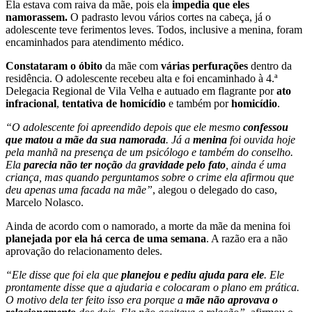
Ela estava com raiva da mãe, pois ela
impedia que eles
namorassem.
O padrasto levou vários cortes na cabeça, já o
adolescente teve ferimentos leves. Todos, inclusive a menina, foram
encaminhados para atendimento médico.
Constataram o óbito
da mãe com
várias perfurações
dentro da
residência. O adolescente recebeu alta e foi encaminhado à 4.ª
Delegacia Regional de Vila Velha e autuado em flagrante por
ato
infracional
,
tentativa de homicídio
e também por
homicídio
.
“O adolescente foi apreendido depois que ele mesmo
confessou
que matou a mãe da sua namorada
. Já a
menina
foi ouvida hoje
pela manhã na presença de um psicólogo e também do conselho.
Ela
parecia não ter noção
da
gravidade pelo fato
, ainda é uma
criança, mas quando perguntamos sobre o crime ela afirmou que
deu apenas uma facada na mãe”
, alegou o delegado do caso,
Marcelo Nolasco.
Ainda de acordo com o namorado, a morte da mãe da menina foi
planejada por ela há cerca de uma semana
. A razão era a não
aprovação do relacionamento deles.
“Ele disse que foi ela que
planejou e pediu ajuda para ele
. Ele
prontamente disse que a ajudaria e colocaram o plano em prática.
O motivo dela ter feito isso era porque a
mãe não aprovava o