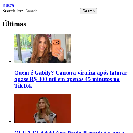
Busca
Search for:
Search
Últimas
Quem é Gabily? Cantora viraliza após faturar
quase R$ 800 mil em apenas 45 minutos no
TikTok
OLHA ELAAA! Ana Paula Renault é a nova