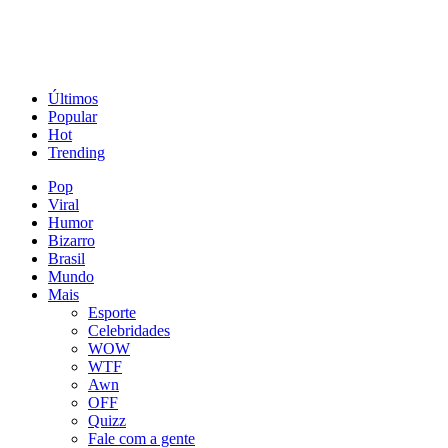
Últimos
Popular
Hot
Trending
Pop
Viral
Humor
Bizarro
Brasil
Mundo
Mais
Esporte
Celebridades
WOW
WTF
Awn
OFF
Quizz
Fale com a gente