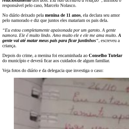
relacionamento
dos dois. Ela não aceitava a relação”
, afirmou o
responsável pelo caso, Marcelo Nolasco.
No diário deixado pela
menina de 11 anos
, ela declara seu amor
pelo namorado e diz que juntos eles matariam os pais dela.
“Eu estou completamente apaixonada por um garoto. A gente
namora. Ele é muito lindo. Amo muito ele e ele me ama muito.
A
gente vai até matar meus pais para ficar juntinhos
“
, escreveu a
criança.
Depois do crime, a menina foi encaminhada ao
Conselho Tutelar
do município e deverá ficar aos cuidados de algum familiar.
Veja fotos do diário e da delegacia que investiga o caso: