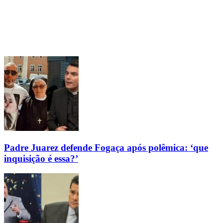
Padre Juarez defende Fogaça após polêmica: ‘que
inquisição é essa?’