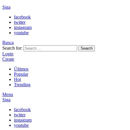
Siga
facebook
twitter
instagram
youtube
Busca
Search for:
Search
Login
Create
Últimos
Popular
Hot
Trending
Menu
Siga
facebook
twitter
instagram
youtube