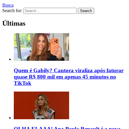
Busca
Search for:
Search
Últimas
Quem é Gabily? Cantora viraliza após faturar
quase R$ 800 mil em apenas 45 minutos no
TikTok
OLHA ELAAA! Ana Paula Renault é a nova