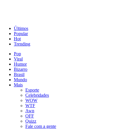
Últimos
Popular
Hot
Trending
Pop
Viral
Humor
Bizarro
Brasil
Mundo
Mais
Esporte
Celebridades
WOW
WTF
Awn
OFF
Quizz
Fale com a gente