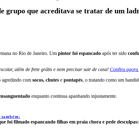
de grupo que acreditava se tratar de um lad
 semana no Rio de Janeiro. Um
pintor foi espancado
após ter sido
conf
colar, além de frete grátis e nem precisar sair de casa!
Confira agora 
o agredindo com
socos, chutes
e
pontapés
, o tratando como um bandido
 ensanguentado
enquanto continua apanhando injustamente.
a também:
que foi filmado espancando filhas em praia chora e pede desculpas