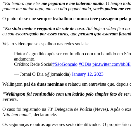
“Eu lembro que eles
me pegaram e me bateram muito
. O tempo tod
podem me matar aqui, mas eu não peguei nada,
vocês podem me rev
O pintor disse que
sempre trabalhou
e
nunca teve passagem pela p
“
Eu sinto medo e vergonha de sair de casa
. Até hoje o vídeo fica 
eu sou
escorraçado por esses caras
, que
pensam que estavam fazendo
Veja o vídeo que se espalhou nas redes sociais:
Pintor é agredido após ser confundido com um bandido em São 
andamento.
Crédito: Rede Social
#SãoGonçalo
#ODia
pic.twitter.com/bb
— Jornal O Dia (@jornalodia)
January 12, 2023
Wellington
pai de duas meninas
e relatou em entrevista que, depois 
“
Wellington foi confundido com um ladrão pelo simples fato de ser
Ferreira.
O caso foi registrado na 73ª Delegacia de Polícia (Neves). Após o ex
Não tem nada”,
declarou ele.
Os seguranças e outros agressores serão identificados. O proprietário 