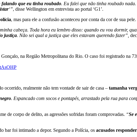
o
falando que eu tinha roubado
. Eu falei que não tinha roubado nada.
istar
‘”
, disse Wellington em entrevista ao portal ‘G1’.
olícia
, mas para ele a confusão aconteceu por conta da cor de sua pele.
na minha cabeça. Toda hora eu lembro disso: quando eu vou dormir, 
 justiça
. Não sei qual a justiça que eles estavam querendo fazer”,
decl
Gonçalo, na Região Metropolitana do Rio. O caso foi registrado na 73ª
3EtAsOHP
do ocorrido, realmente não tem vontade de sair de casa –
tamanha ver
 negro
. Espancado com socos e pontapés, arrastado pela rua para con
ame de corpo de delito, as agressões sofridas foram comprovadas.
“
Se e
do bar foi intimado a depor. Segundo a Polícia, os
acusados responder