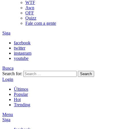
WTF
Awn
OFF
Quizz
Fale com a gente
Siga
facebook
twitter
instagram
youtube
Busca
Search for:
Search
Login
Últimos
Popular
Hot
Trending
Menu
Siga