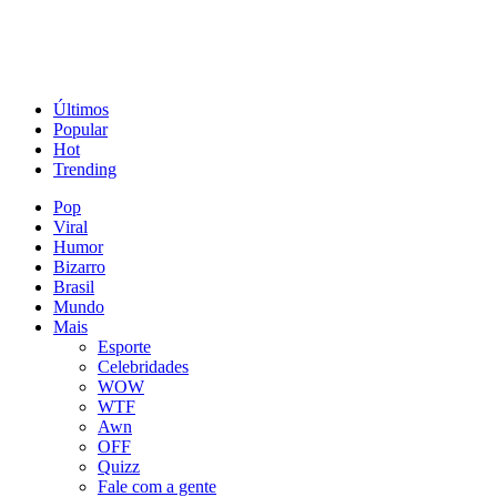
Últimos
Popular
Hot
Trending
Pop
Viral
Humor
Bizarro
Brasil
Mundo
Mais
Esporte
Celebridades
WOW
WTF
Awn
OFF
Quizz
Fale com a gente