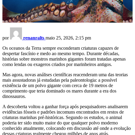
por
renanralts
maio 25, 2026, 2:15 pm
Os oceanos da Terra sempre esconderam criaturas capazes de
despertar fascínio e medo ao mesmo tempo. Durante décadas,
histórias sobre monstros marinhos gigantes foram tratadas apenas
como lendas ou exageros criados por marinheiros antigos.
Mas agora, novas análises científicas reacenderam uma das teorias
mais assustadoras já estudadas pela paleontologia: a possível
existência de um polvo gigante com cerca de 19 metros de
comprimento que teria dominado os mares durante a era dos
dinossauros.
A descoberta voltou a ganhar força após pesquisadores analisarem
evidências fósseis e padrões incomuns encontrados em restos de
criaturas marinhas pré-históricas. Segundo os estudos, o animal
poderia ter sido muito maior do que qualquer polvo moderno
conhecido atualmente, colocando em discussão até onde a evolução
dessas criaturas realmente chegou milhões de anos atrás.