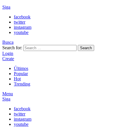
Siga
facebook
twitter
instagram
youtube
Busca
Search for:
Search
Login
Create
Últimos
Popular
Hot
Trending
Menu
Siga
facebook
twitter
instagram
youtube