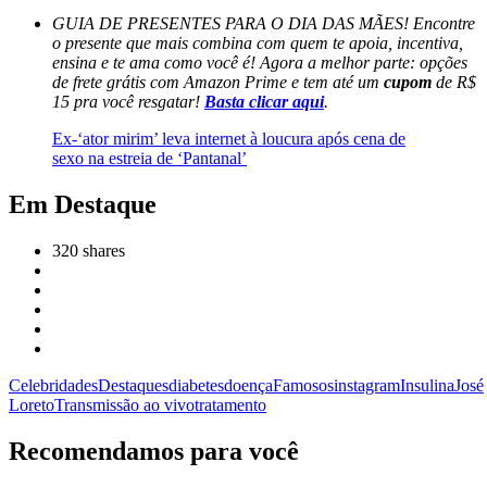
GUIA DE PRESENTES PARA O DIA DAS MÃES! Encontre
o presente que mais combina com quem te apoia, incentiva,
ensina e te ama como você é! Agora a melhor parte: opções
de frete grátis com Amazon Prime e tem até um
cupom
de R$
15 pra você resgatar!
Basta clicar aqui
.
Ex-‘ator mirim’ leva internet à loucura após cena de
sexo na estreia de ‘Pantanal’
Em Destaque
320
shares
Celebridades
Destaques
diabetes
doença
Famosos
instagram
Insulina
José
Loreto
Transmissão ao vivo
tratamento
Recomendamos para você