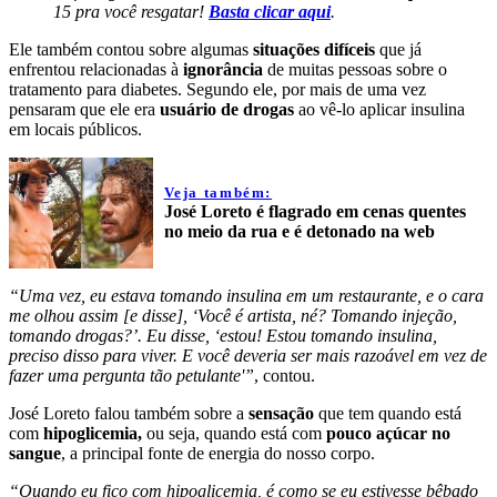
15 pra você resgatar!
Basta clicar aqui
.
Ele também contou sobre algumas
situações difíceis
que já
enfrentou relacionadas à
ignorância
de muitas pessoas sobre o
tratamento para diabetes. Segundo ele, por mais de uma vez
pensaram que ele era
usuário de drogas
ao vê-lo aplicar insulina
em locais públicos.
Veja também:
José Loreto é flagrado em cenas quentes
no meio da rua e é detonado na web
“Uma vez, eu estava tomando insulina em um restaurante, e o cara
me olhou assim [e disse], ‘Você é artista, né? Tomando injeção,
tomando drogas?’. Eu disse, ‘estou! Estou tomando insulina,
preciso disso para viver. E você deveria ser mais razoável em vez de
fazer uma pergunta tão petulante'”
, contou.
José Loreto falou também sobre a
sensação
que tem quando está
com
hipoglicemia,
ou seja, quando está com
pouco açúcar no
sangue
, a principal fonte de energia do nosso corpo.
“Quando eu fico com hipoglicemia, é como se eu estivesse bêbado