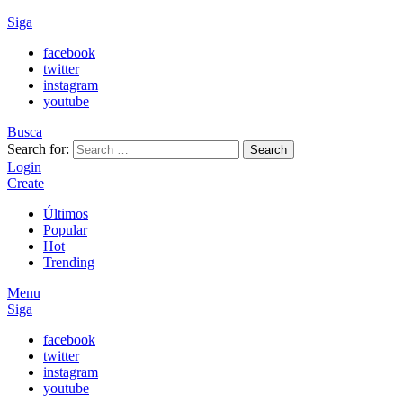
Siga
facebook
twitter
instagram
youtube
Busca
Search for:
Search
Login
Create
Últimos
Popular
Hot
Trending
Menu
Siga
facebook
twitter
instagram
youtube