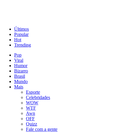
Últimos
Popular
Hot
Trending
Pop
Viral
Humor
Bizarro
Brasil
Mundo
Mais
Esporte
Celebridades
WOW
WTF
Awn
OFF
Quizz
Fale com a gente