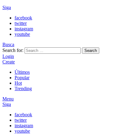
Siga
facebook
twitter
instagram
youtube
Busca
Search for:
Search
Login
Create
Últimos
Popular
Hot
Trending
Menu
Siga
facebook
twitter
instagram
youtube