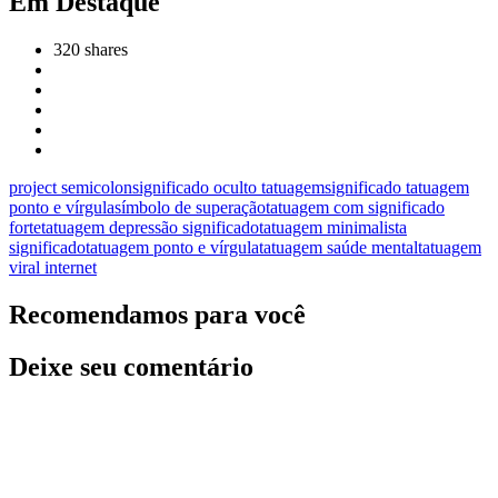
Em Destaque
320
shares
project semicolon
significado oculto tatuagem
significado tatuagem
ponto e vírgula
símbolo de superação
tatuagem com significado
forte
tatuagem depressão significado
tatuagem minimalista
significado
tatuagem ponto e vírgula
tatuagem saúde mental
tatuagem
viral internet
Recomendamos para você
Deixe seu comentário