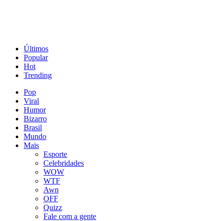
Últimos
Popular
Hot
Trending
Pop
Viral
Humor
Bizarro
Brasil
Mundo
Mais
Esporte
Celebridades
WOW
WTF
Awn
OFF
Quizz
Fale com a gente