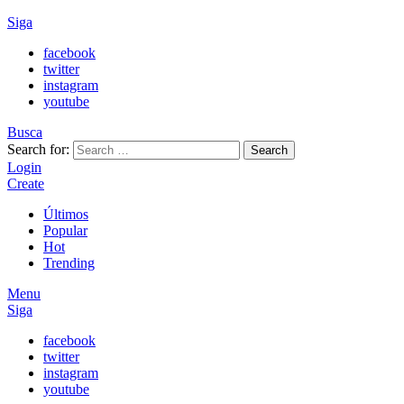
Siga
facebook
twitter
instagram
youtube
Busca
Search for:
Search
Login
Create
Últimos
Popular
Hot
Trending
Menu
Siga
facebook
twitter
instagram
youtube