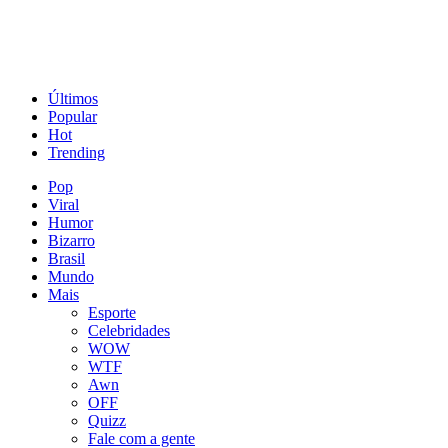
Últimos
Popular
Hot
Trending
Pop
Viral
Humor
Bizarro
Brasil
Mundo
Mais
Esporte
Celebridades
WOW
WTF
Awn
OFF
Quizz
Fale com a gente