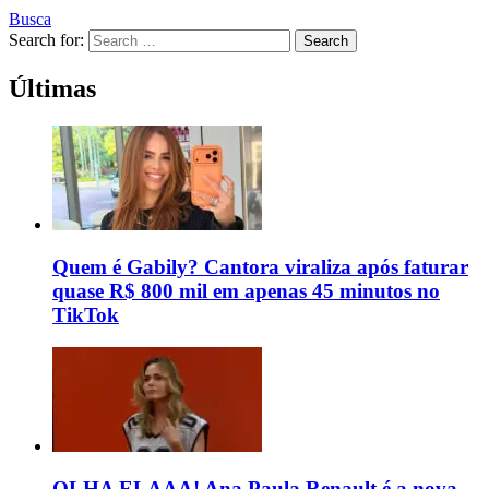
Busca
Search for:
Search
Últimas
Quem é Gabily? Cantora viraliza após faturar
quase R$ 800 mil em apenas 45 minutos no
TikTok
OLHA ELAAA! Ana Paula Renault é a nova