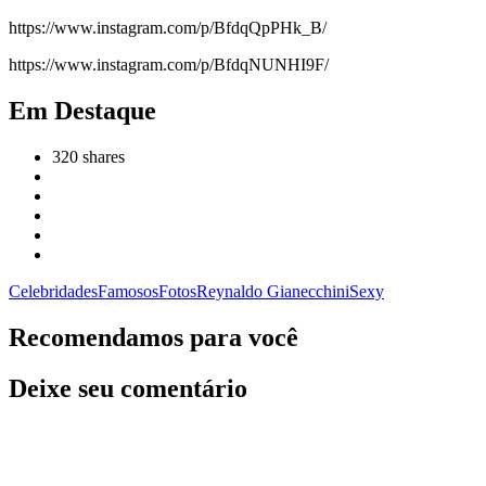
https://www.instagram.com/p/BfdqQpPHk_B/
https://www.instagram.com/p/BfdqNUNHI9F/
Em Destaque
320
shares
Celebridades
Famosos
Fotos
Reynaldo Gianecchini
Sexy
Recomendamos para você
Deixe seu comentário