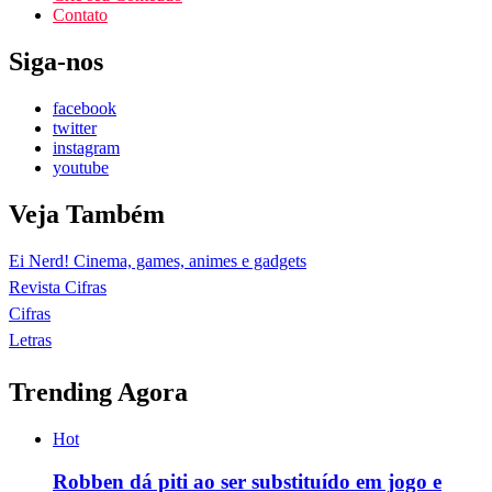
Contato
Siga-nos
facebook
twitter
instagram
youtube
Veja Também
Ei Nerd! Cinema, games, animes e gadgets
Revista Cifras
Cifras
Letras
Trending Agora
Hot
Robben dá piti ao ser substituído em jogo e