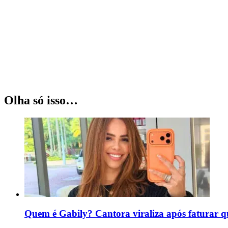
Olha só isso…
Quem é Gabily? Cantora viraliza após faturar 