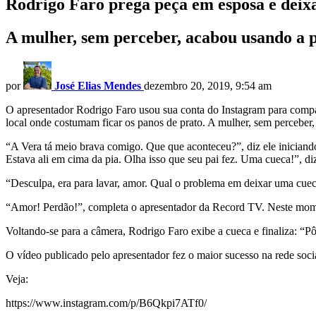
Rodrigo Faro prega peça em esposa e deixa
A mulher, sem perceber, acabou usando a p
por
José Elias Mendes
dezembro 20, 2019, 9:54 am
O apresentador Rodrigo Faro usou sua conta do Instagram para compa
local onde costumam ficar os panos de prato. A mulher, sem perceber,
“A Vera tá meio brava comigo. Que que aconteceu?”, diz ele iniciando
Estava ali em cima da pia. Olha isso que seu pai fez. Uma cueca!”, diz
“Desculpa, era para lavar, amor. Qual o problema em deixar uma cuec
“Amor! Perdão!”, completa o apresentador da Record TV. Neste moment
Voltando-se para a câmera, Rodrigo Faro exibe a cueca e finaliza: “Pô,
O vídeo publicado pelo apresentador fez o maior sucesso na rede soci
Veja:
https://www.instagram.com/p/B6Qkpi7ATf0/