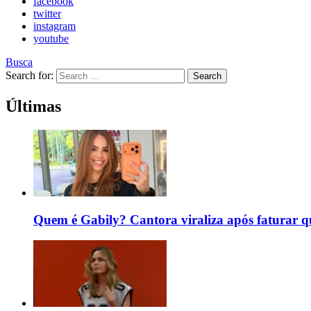
facebook
twitter
instagram
youtube
Busca
Search for:
Search
Últimas
Quem é Gabily? Cantora viraliza após faturar 