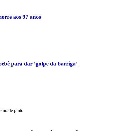
orre aos 97 anos
bebê para dar ‘golpe da barriga’
pano de prato