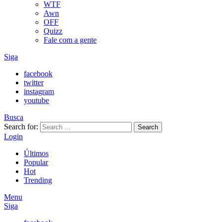
WTF
Awn
OFF
Quizz
Fale com a gente
Siga
facebook
twitter
instagram
youtube
Busca
Search for:
Search
Login
Últimos
Popular
Hot
Trending
Menu
Siga