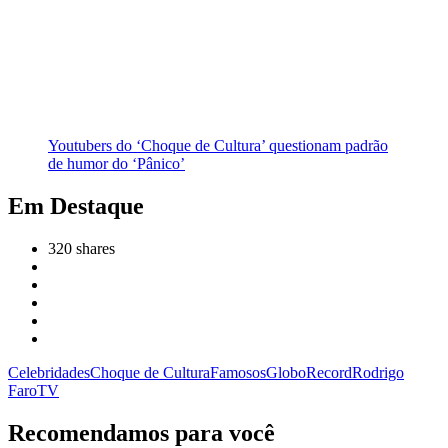
Youtubers do ‘Choque de Cultura’ questionam padrão
de humor do ‘Pânico’
Em Destaque
320
shares
Celebridades
Choque de Cultura
Famosos
Globo
Record
Rodrigo
Faro
TV
Recomendamos para você