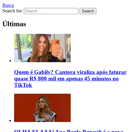
Busca
Search for:
Search
Últimas
Quem é Gabily? Cantora viraliza após faturar
quase R$ 800 mil em apenas 45 minutos no
TikTok
OLHA ELAAA! Ana Paula Renault é a nova