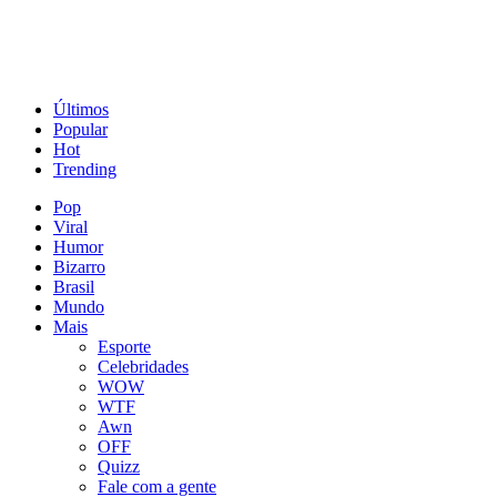
Últimos
Popular
Hot
Trending
Pop
Viral
Humor
Bizarro
Brasil
Mundo
Mais
Esporte
Celebridades
WOW
WTF
Awn
OFF
Quizz
Fale com a gente