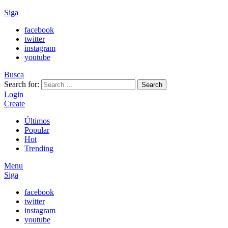
Siga
facebook
twitter
instagram
youtube
Busca
Search for:
Search
Login
Create
Últimos
Popular
Hot
Trending
Menu
Siga
facebook
twitter
instagram
youtube