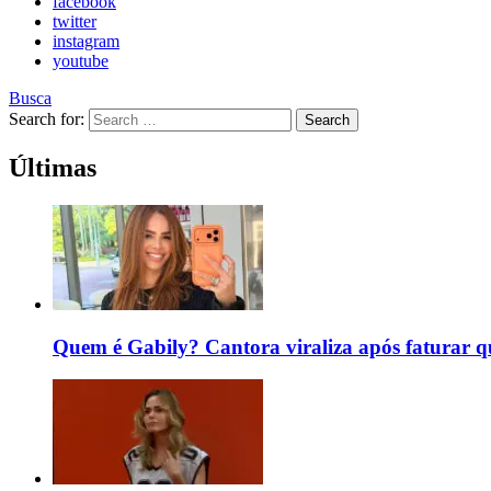
facebook
twitter
instagram
youtube
Busca
Search for:
Search
Últimas
Quem é Gabily? Cantora viraliza após faturar 