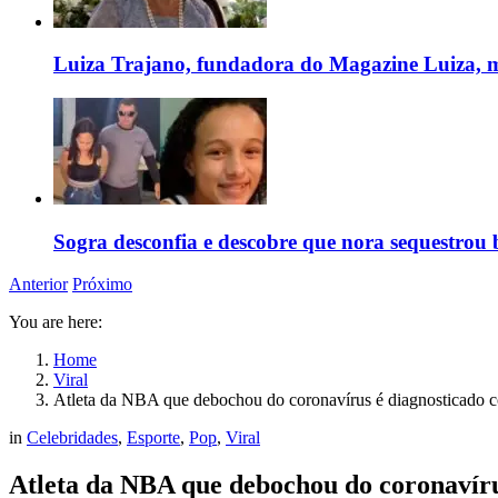
Luiza Trajano, fundadora do Magazine Luiza, m
Sogra desconfia e descobre que nora sequestrou 
Anterior
Próximo
You are here:
Home
Viral
Atleta da NBA que debochou do coronavírus é diagnosticado 
in
Celebridades
,
Esporte
,
Pop
,
Viral
Atleta da NBA que debochou do coronavíru