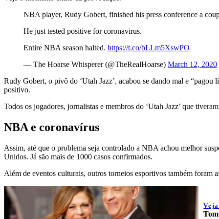
NBA player, Rudy Gobert, finished his press conference a coup
He just tested positive for coronavirus.
Entire NBA season halted.
https://t.co/bLLm5XswPO
— The Hoarse Whisperer (@TheRealHoarse)
March 12, 2020
Rudy Gobert, o pivô do ‘Utah Jazz’, acabou se dando mal e “pagou l
positivo.
Todos os jogadores, jornalistas e membros do ‘Utah Jazz’ que tivera
NBA e coronavírus
Assim, até que o problema seja controlado a NBA achou melhor suspen
Unidos. Já são mais de 1000 casos confirmados.
Além de eventos culturais, outros torneios esportivos também fora
Vej
Tom 