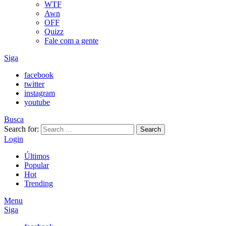
WTF
Awn
OFF
Quizz
Fale com a gente
Siga
facebook
twitter
instagram
youtube
Busca
Search for:
Search
Login
Últimos
Popular
Hot
Trending
Menu
Siga