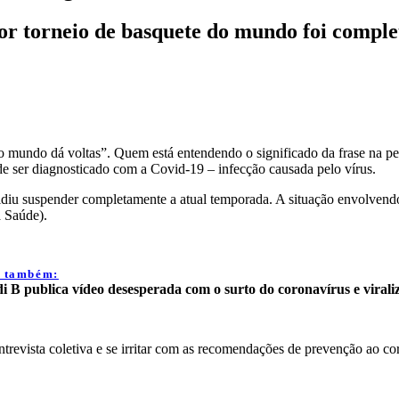
ior torneio de basquete do mundo foi compl
“o mundo dá voltas”. Quem está entendendo o significado da frase na pe
e ser diagnosticado com a Covid-19 – infecção causada pelo vírus.
iu suspender completamente a atual temporada. A situação envolvendo o
 Saúde).
a também:
i B publica vídeo desesperada com o surto do coronavírus e viral
trevista coletiva e se irritar com as recomendações de prevenção ao cor