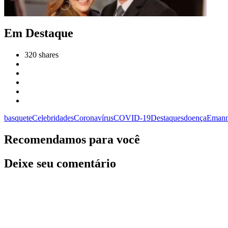
Em Destaque
320
shares
basquete
Celebridades
Coronavírus
COVID-19
Destaques
doença
Emann
Recomendamos para você
Deixe seu comentário