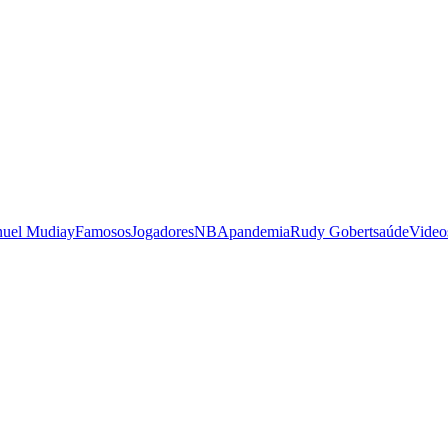
uel Mudiay
Famosos
Jogadores
NBA
pandemia
Rudy Gobert
saúde
Video