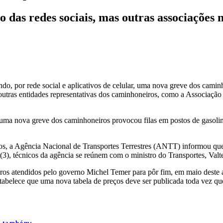
 das redes sociais, mas outras associações
o, por rede social e aplicativos de celular, uma nova greve dos caminh
tras entidades representativas dos caminhoneiros, como a Associação 
ma nova greve dos caminhoneiros provocou filas em postos de gasolina
 a Agência Nacional de Transportes Terrestres (ANTT) informou que vai
(3), técnicos da agência se reúnem com o ministro do Transportes, Valter
ros atendidos pelo governo Michel Temer para pôr fim, em maio deste a
tabelece que uma nova tabela de preços deve ser publicada toda vez que
a também: