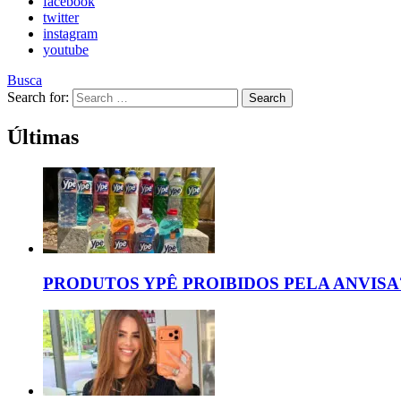
facebook
twitter
instagram
youtube
Busca
Search for:
Search
Últimas
PRODUTOS YPÊ PROIBIDOS PELA ANVISA