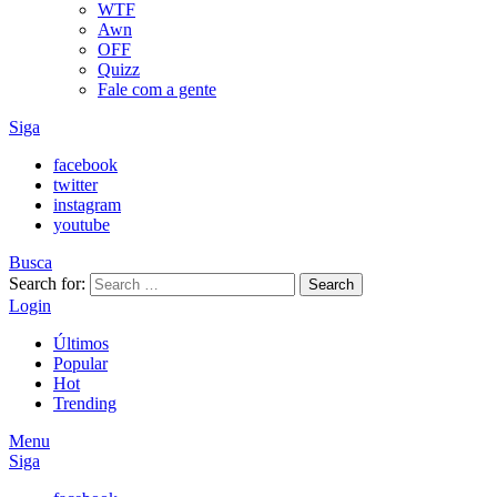
WTF
Awn
OFF
Quizz
Fale com a gente
Siga
facebook
twitter
instagram
youtube
Busca
Search for:
Search
Login
Últimos
Popular
Hot
Trending
Menu
Siga