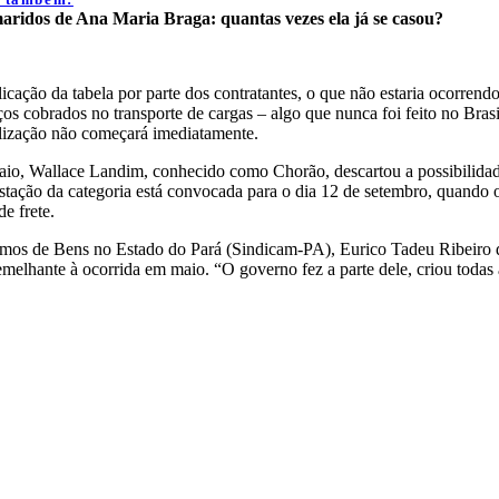
aridos de Ana Maria Braga: quantas vezes ela já se casou?
ação da tabela por parte dos contratantes, o que não estaria ocorrend
ços cobrados no transporte de cargas – algo que nunca foi feito no Bra
calização não começará imediatamente.
aio, Wallace Landim, conhecido como Chorão, descartou a possibilidad
stação da categoria está convocada para o dia 12 de setembro, quand
e frete.
omos de Bens no Estado do Pará (Sindicam-PA), Eurico Tadeu Ribeiro 
melhante à ocorrida em maio. “O governo fez a parte dele, criou todas a