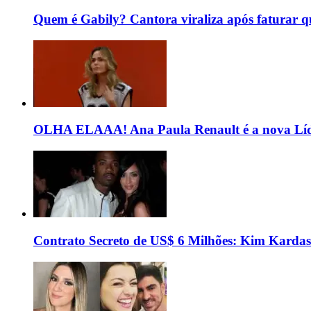
Quem é Gabily? Cantora viraliza após faturar 
OLHA ELAAA! Ana Paula Renault é a nova Líd
Contrato Secreto de US$ 6 Milhões: Kim Kardas