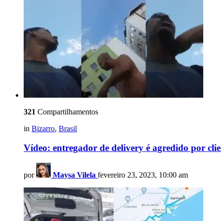
321
Compartilhamentos
in
Bizarro
,
Brasil
Vídeo: entregador de delivery é agredido por clie
por
Maysa Vilela
fevereiro 23, 2023, 10:00 am