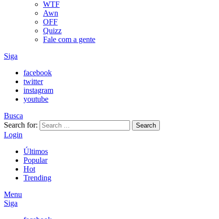
WTF
Awn
OFF
Quizz
Fale com a gente
Siga
facebook
twitter
instagram
youtube
Busca
Search for:
Search
Login
Últimos
Popular
Hot
Trending
Menu
Siga