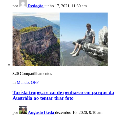
por
Redação
junho 17, 2021, 11:30 am
320
Compartilhamentos
in
Mundo
,
OFF
Turista tropeça e cai de penhasco em parque da
Austrália ao tentar tirar foto
por
Augusto Ikeda
dezembro 16, 2020, 9:10 am