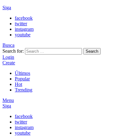
Siga
facebook
twitter
instagram
youtube
Busca
Search for:
Search
Login
Create
Últimos
Popular
Hot
Trending
Menu
Siga
facebook
twitter
instagram
youtube