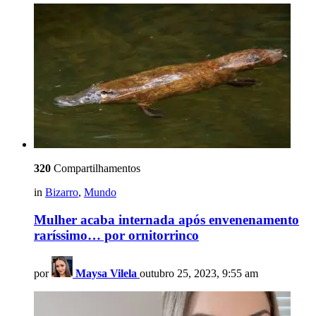
320
Compartilhamentos
in
Bizarro
,
Mundo
Mulher acaba internada após envenenamento
raríssimo… por ornitorrinco
por
Maysa Vilela
outubro 25, 2023, 9:55 am