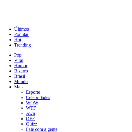
Últimos
Popular
Hot
Trending
Pop
Viral
Humor
Bizarro
Brasil
Mundo
Mais
Esporte
Celebridades
WOW
WTF
Awn
OFF
Quizz
Fale com a gente