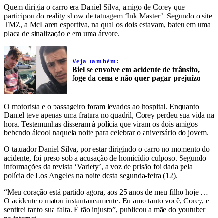
Quem dirigia o carro era Daniel Silva, amigo de Corey que
participou do reality show de tatuagem ‘Ink Master’. Segundo o site
TMZ, a McLaren esportiva, na qual os dois estavam, bateu em uma
placa de sinalização e em uma árvore.
Veja também:
Biel se envolve em acidente de trânsito,
foge da cena e não quer pagar prejuízo
O motorista e o passageiro foram levados ao hospital. Enquanto
Daniel teve apenas uma fratura no quadril, Corey perdeu sua vida na
hora. Testemunhas disseram à polícia que viram os dois amigos
bebendo álcool naquela noite para celebrar o aniversário do jovem.
O tatuador Daniel Silva, por estar dirigindo o carro no momento do
acidente, foi preso sob a acusação de homicídio culposo. Segundo
informações da revista ‘Variety’, a voz de prisão foi dada pela
polícia de Los Angeles na noite desta segunda-feira (12).
“Meu coração está partido agora, aos 25 anos de meu filho hoje …
O acidente o matou instantaneamente. Eu amo tanto você, Corey, e
sentirei tanto sua falta. É tão injusto”, publicou a mãe do youtuber