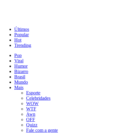
Últimos
Popular
Hot
Trending
Pop
Viral
Humor
Bizarro
Brasil
Mundo
Mais
Esporte
Celebridades
WOW
WTF
Awn
OFF
Quizz
Fale com a gente