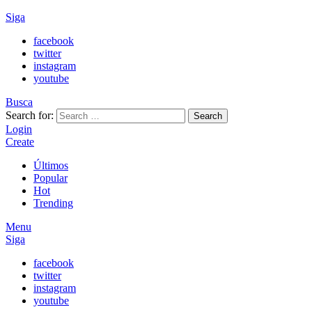
Siga
facebook
twitter
instagram
youtube
Busca
Search for:
Search
Login
Create
Últimos
Popular
Hot
Trending
Menu
Siga
facebook
twitter
instagram
youtube