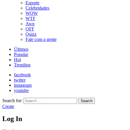
Esporte
Celebridades
WOW
WTF
Awn
OFF
Quizz
Fale com a gente
Últimos
Popular
Hot
Trending
facebook
twitter
instagram
youtube
Search for:
Search
Create
Log In