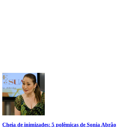
Cheia de inimizades: 5 polêmicas de Sonia Abrão