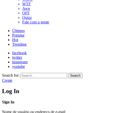
WTF
Awn
OFF
Quizz
Fale com a gente
Últimos
Popular
Hot
Trending
facebook
twitter
instagram
youtube
Search for:
Search
Create
Log In
Sign In
Nome de usuário ou endereço de e-mail