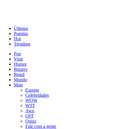
Últimos
Popular
Hot
Trending
Pop
Viral
Humor
Bizarro
Brasil
Mundo
Mais
Esporte
Celebridades
WOW
WTF
Awn
OFF
Quizz
Fale com a gente