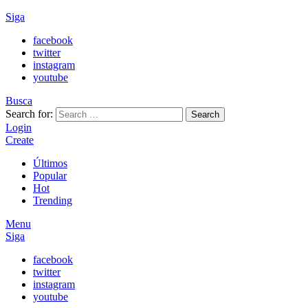
Siga
facebook
twitter
instagram
youtube
Busca
Search for:
Search
Login
Create
Últimos
Popular
Hot
Trending
Menu
Siga
facebook
twitter
instagram
youtube