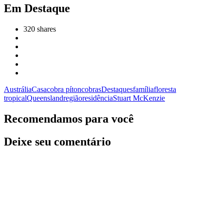
Em Destaque
320
shares
Austrália
Casa
cobra píton
cobras
Destaques
família
floresta
tropical
Queensland
região
residência
Stuart McKenzie
Recomendamos para você
Deixe seu comentário