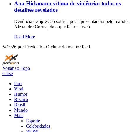
Ana Hickmann vítima de violência: todos os
detalhes revelados
Denúncia de agressão sofrida pela apresentadora pelo marido,
Alexandre Correa, dá o que falar na web
Read More
©
2026
por Feedclub - O clube do melhor feed
Voltar ao Topo
Close
Pop
Viral
Humor
Bizarro
Brasil
Mundo
Mais
Esporte
Celebridades
WOW