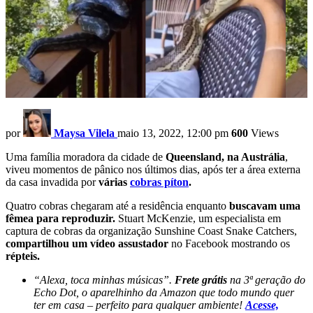
por
Maysa Vilela
maio 13, 2022, 12:00 pm
600
Views
Uma família moradora da cidade de
Queensland, na Austrália
,
viveu momentos de pânico nos últimos dias, após ter a área externa
da casa invadida por
várias
cobras píton
.
Quatro cobras chegaram até a residência enquanto
buscavam uma
fêmea para reproduzir.
Stuart McKenzie, um especialista em
captura de cobras da organização Sunshine Coast Snake Catchers,
compartilhou um vídeo assustador
no Facebook mostrando os
répteis.
“Alexa, toca minhas músicas”.
Frete grátis
na 3ª geração do
Echo Dot, o aparelhinho da Amazon que todo mundo quer
ter em casa – perfeito para qualquer ambiente!
Acesse,