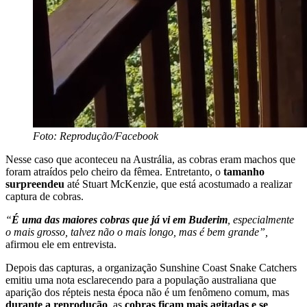
Foto: Reprodução/Facebook
Nesse caso que aconteceu na Austrália, as cobras eram machos que
foram atraídos pelo cheiro da fêmea. Entretanto, o
tamanho
surpreendeu
até Stuart McKenzie, que está acostumado a realizar
captura de cobras.
“
É uma das maiores cobras que já vi em Buderim
, especialmente
o mais grosso, talvez não o mais longo, mas é bem grande”,
afirmou ele em entrevista.
Depois das capturas, a organização Sunshine Coast Snake Catchers
emitiu uma nota esclarecendo para a população australiana que
aparição dos répteis nesta época não é um fenômeno comum, mas
durante a reprodução
, as
cobras ficam mais agitadas e se