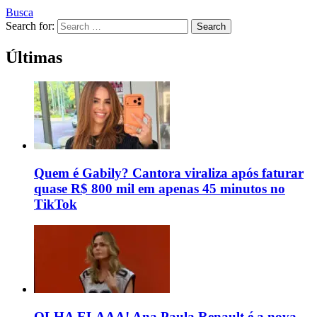
Busca
Search for:
Search
Últimas
Quem é Gabily? Cantora viraliza após faturar
quase R$ 800 mil em apenas 45 minutos no
TikTok
OLHA ELAAA! Ana Paula Renault é a nova