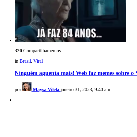
320
Compartilhamentos
in
Brasil
,
Viral
Ninguém aguenta mais! Web faz memes sobre o ‘i
por
Maysa Vilela
janeiro 31, 2023, 9:40 am