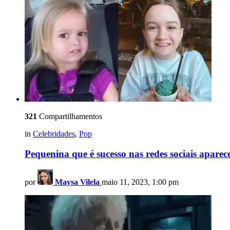
321
Compartilhamentos
in
Celebridades
,
Pop
Pequenina que é sucesso nas redes sociais aparec
por
Maysa Vilela
maio 11, 2023, 1:00 pm