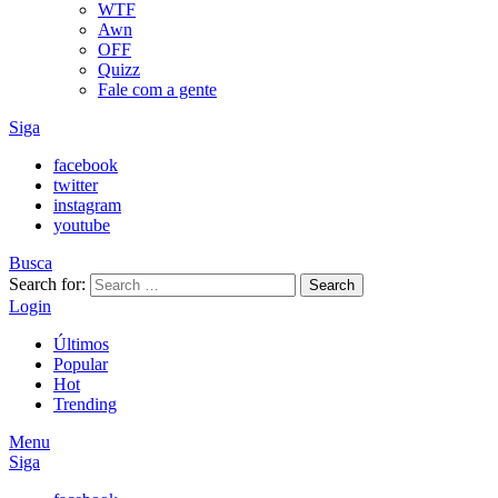
WTF
Awn
OFF
Quizz
Fale com a gente
Siga
facebook
twitter
instagram
youtube
Busca
Search for:
Search
Login
Últimos
Popular
Hot
Trending
Menu
Siga