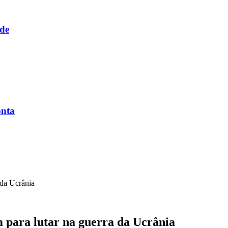
ade
onta
 da Ucrânia
m para lutar na guerra da Ucrânia