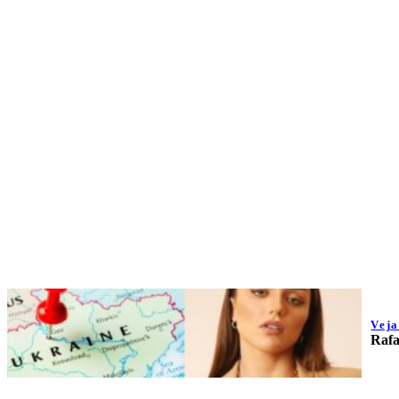
Vej
Rafa