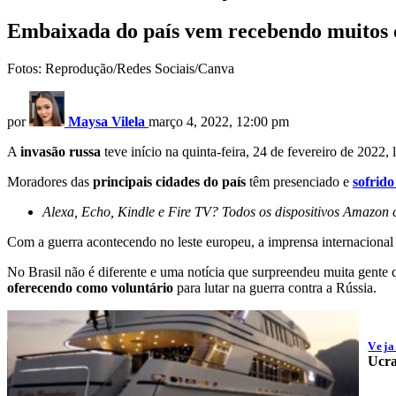
Embaixada do país vem recebendo muitos co
Fotos: Reprodução/Redes Sociais/Canva
por
Maysa Vilela
março 4, 2022, 12:00 pm
A
invasão russa
teve início na quinta-feira, 24 de fevereiro de 2022,
Moradores das
principais cidades do país
têm presenciado e
sofrido
Alexa, Echo, Kindle e Fire TV? Todos os dispositivos Amazo
Com a guerra acontecendo no leste europeu, a imprensa internacional 
No Brasil não é diferente e uma notícia que surpreendeu muita gente 
oferecendo como voluntário
para lutar na guerra contra a Rússia.
Vej
Ucra