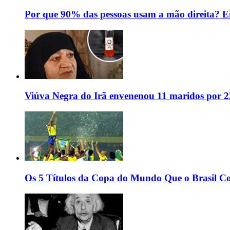
Por que 90% das pessoas usam a mão direita? Ei
Viúva Negra do Irã envenenou 11 maridos por 2
Os 5 Títulos da Copa do Mundo Que o Brasil C