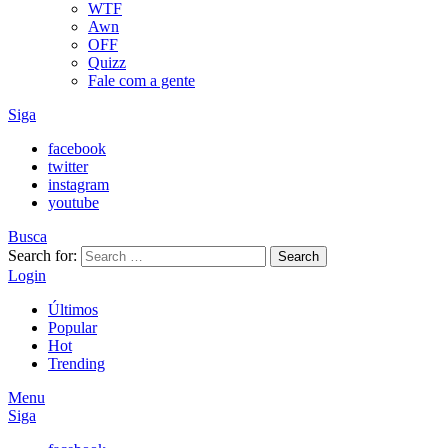
WTF
Awn
OFF
Quizz
Fale com a gente
Siga
facebook
twitter
instagram
youtube
Busca
Search for:
Search
Login
Últimos
Popular
Hot
Trending
Menu
Siga