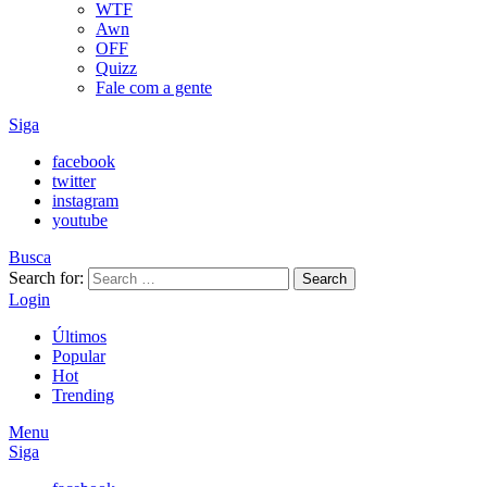
WTF
Awn
OFF
Quizz
Fale com a gente
Siga
facebook
twitter
instagram
youtube
Busca
Search for:
Search
Login
Últimos
Popular
Hot
Trending
Menu
Siga