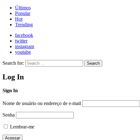
Últimos
Popular
Hot
Trending
facebook
twitter
instagram
youtube
Search for:
Search
Log In
Sign In
Nome de usuário ou endereço de e-mail
Senha
Lembrar-me