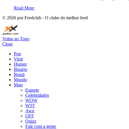
Read More
©
2026
por Feedclub - O clube do melhor feed
Voltar ao Topo
Close
Pop
Viral
Humor
Bizarro
Brasil
Mundo
Mais
Esporte
Celebridades
WOW
WTF
Awn
OFF
Quizz
Fale com a gente