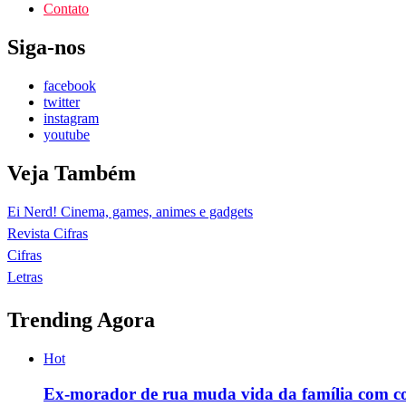
Contato
Siga-nos
facebook
twitter
instagram
youtube
Veja Também
Ei Nerd! Cinema, games, animes e gadgets
Revista Cifras
Cifras
Letras
Trending Agora
Hot
Ex-morador de rua muda vida da família com c