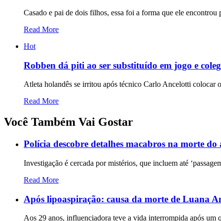
Casado e pai de dois filhos, essa foi a forma que ele encontrou 
Read More
Hot
Robben dá piti ao ser substituído em jogo e cole
Atleta holandês se irritou após técnico Carlo Ancelotti coloca
Read More
Você Também Vai Gostar
Polícia descobre detalhes macabros na morte do 
Investigação é cercada por mistérios, que incluem até ‘passagem
Read More
Após lipoaspiração: causa da morte de Luana A
Aos 29 anos, influenciadora teve a vida interrompida após um