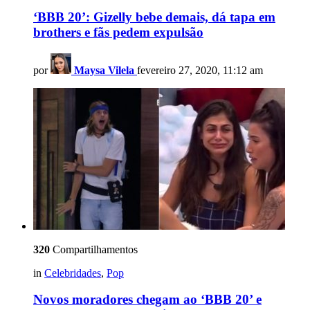
‘BBB 20’: Gizelly bebe demais, dá tapa em
brothers e fãs pedem expulsão
por
Maysa Vilela
fevereiro 27, 2020, 11:12 am
320
Compartilhamentos
in
Celebridades
,
Pop
Novos moradores chegam ao ‘BBB 20’ e