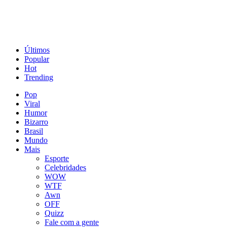
Últimos
Popular
Hot
Trending
Pop
Viral
Humor
Bizarro
Brasil
Mundo
Mais
Esporte
Celebridades
WOW
WTF
Awn
OFF
Quizz
Fale com a gente