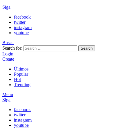
Siga
facebook
twitter
instagram
youtube
Busca
Search for:
Search
Login
Create
Últimos
Popular
Hot
Trending
Menu
Siga
facebook
twitter
instagram
youtube