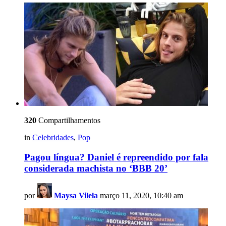
320
Compartilhamentos
in
Celebridades
,
Pop
Pagou língua? Daniel é repreendido por fala
considerada machista no ‘BBB 20’
por
Maysa Vilela
março 11, 2020, 10:40 am