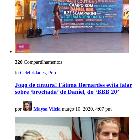
320
Compartilhamentos
in
Celebridades
,
Pop
Jogo de cintura! Fátima Bernardes evita falar
sobre ‘brochada’ de Daniel, do ‘BBB 20’
por
Maysa Vilela
março 10, 2020, 4:07 pm