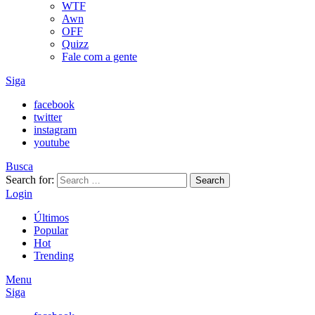
WTF
Awn
OFF
Quizz
Fale com a gente
Siga
facebook
twitter
instagram
youtube
Busca
Search for:
Search
Login
Últimos
Popular
Hot
Trending
Menu
Siga