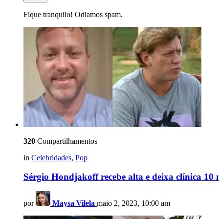
Fique tranquilo! Odiamos spam.
320
Compartilhamentos
in
Celebridades
,
Pop
Sérgio Hondjakoff recebe alta e deixa clínica 10
por
Maysa Vilela
maio 2, 2023, 10:00 am