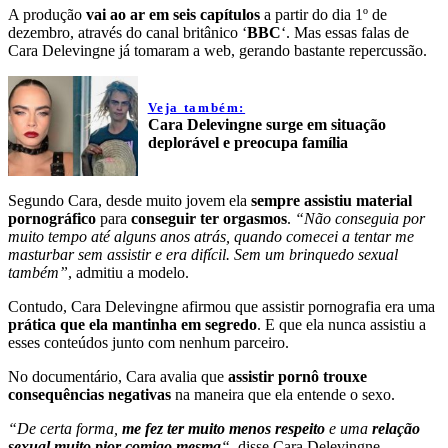
A produção
vai ao ar em seis capítulos
a partir do dia 1º de
dezembro, através do canal britânico ‘
BBC
‘. Mas essas falas de
Cara Delevingne já tomaram a web, gerando bastante repercussão.
Veja também:
Cara Delevingne surge em situação
deplorável e preocupa família
Segundo Cara, desde muito jovem ela
sempre assistiu material
pornográfico
para
conseguir ter orgasmos
.
“Não conseguia por
muito tempo até alguns anos atrás, quando comecei a tentar me
masturbar sem assistir e era difícil. Sem um brinquedo sexual
também”
, admitiu a modelo.
Contudo, Cara Delevingne afirmou que assistir pornografia era uma
prática que ela mantinha em segredo
. E que ela nunca assistiu a
esses conteúdos junto com nenhum parceiro.
No documentário, Cara avalia que
assistir pornô trouxe
consequências negativas
na maneira que ela entende o sexo.
“De certa forma,
me fez ter muito menos respeito
e uma
relação
sexual
muito pior comigo mesma
“,
disse Cara Delevingne.