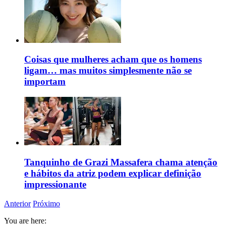
Coisas que mulheres acham que os homens
ligam… mas muitos simplesmente não se
importam
Tanquinho de Grazi Massafera chama atenção
e hábitos da atriz podem explicar definição
impressionante
Anterior
Próximo
You are here: