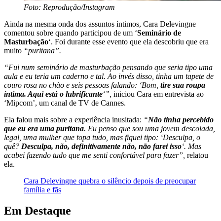
Foto: Reprodução/Instagram
Ainda na mesma onda dos assuntos íntimos, Cara Delevingne
comentou sobre quando participou de um ‘
Seminário de
Masturbação
‘. Foi durante esse evento que ela descobriu que era
muito
“puritana”.
“Fui num seminário de masturbação pensando que seria tipo uma
aula e eu teria um caderno e tal. Ao invés disso, tinha um tapete de
couro rosa no chão e seis pessoas falando: ‘Bom,
tire sua roupa
íntima. Aqui está o lubrificante
‘”,
iniciou Cara em entrevista ao
‘Mipcom’, um canal de TV de Cannes.
Ela falou mais sobre a experiência inusitada:
“
Não tinha percebido
que eu era uma puritana
. Eu penso que sou uma jovem descolada,
legal, uma mulher que topa tudo, mas fiquei tipo: ‘Desculpa, o
quê?
Desculpa, não, definitivamente não, não farei isso
‘. Mas
acabei fazendo tudo que me senti confortável para fazer”,
relatou
ela.
Cara Delevingne quebra o silêncio depois de preocupar
família e fãs
Em Destaque