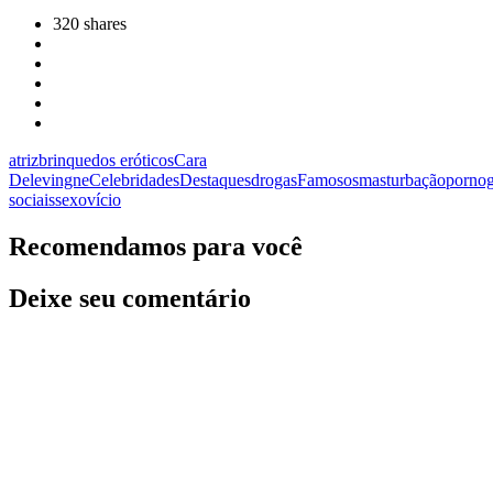
320
shares
atriz
brinquedos eróticos
Cara
Delevingne
Celebridades
Destaques
drogas
Famosos
masturbação
pornog
sociais
sexo
vício
Recomendamos para você
Deixe seu comentário