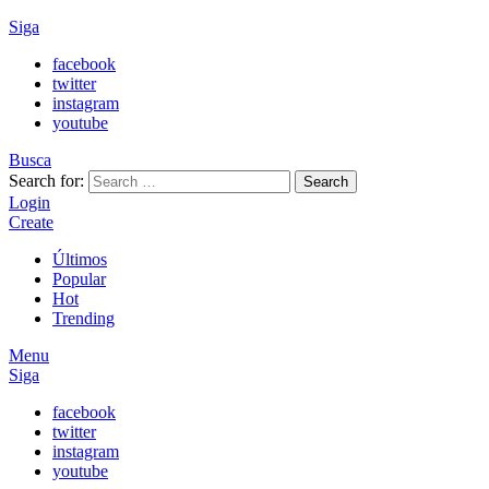
Siga
facebook
twitter
instagram
youtube
Busca
Search for:
Search
Login
Create
Últimos
Popular
Hot
Trending
Menu
Siga
facebook
twitter
instagram
youtube