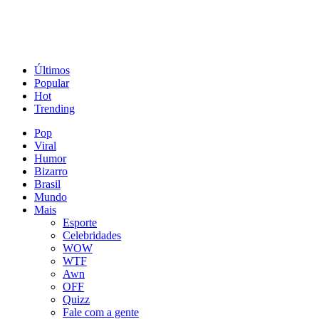
Últimos
Popular
Hot
Trending
Pop
Viral
Humor
Bizarro
Brasil
Mundo
Mais
Esporte
Celebridades
WOW
WTF
Awn
OFF
Quizz
Fale com a gente