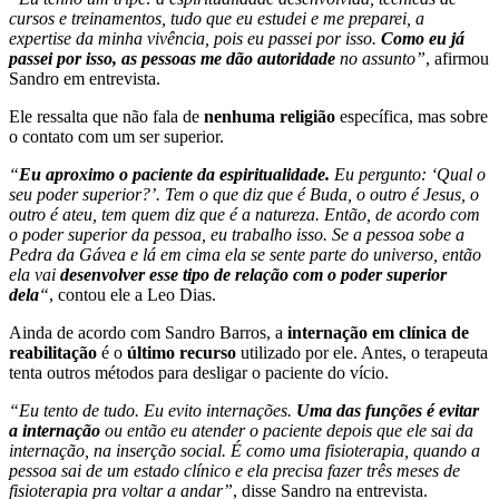
cursos e treinamentos, tudo que eu estudei e me preparei, a
expertise da minha vivência, pois eu passei por isso.
Como eu já
passei por isso, as pessoas me dão autoridade
no assunto”
, afirmou
Sandro em entrevista.
Ele ressalta que não fala de
nenhuma religião
específica, mas sobre
o contato com um ser superior.
“
Eu aproximo o paciente da espiritualidade.
Eu pergunto: ‘Qual o
seu poder superior?’. Tem o que diz que é Buda, o outro é Jesus, o
outro é ateu, tem quem diz que é a natureza. Então, de acordo com
o poder superior da pessoa, eu trabalho isso. Se a pessoa sobe a
Pedra da Gávea e lá em cima ela se sente parte do universo, então
ela vai
desenvolver esse tipo de relação com o poder superior
dela
“
, contou ele a Leo Dias.
Ainda de acordo com Sandro Barros, a
internação em clínica de
reabilitação
é o
último recurso
utilizado por ele. Antes, o terapeuta
tenta outros métodos para desligar o paciente do vício.
“Eu tento de tudo. Eu evito internações.
Uma das funções é evitar
a internação
ou então eu atender o paciente depois que ele sai da
internação, na inserção social. É como uma fisioterapia, quando a
pessoa sai de um estado clínico e ela precisa fazer três meses de
fisioterapia pra voltar a andar”
, disse Sandro na entrevista.