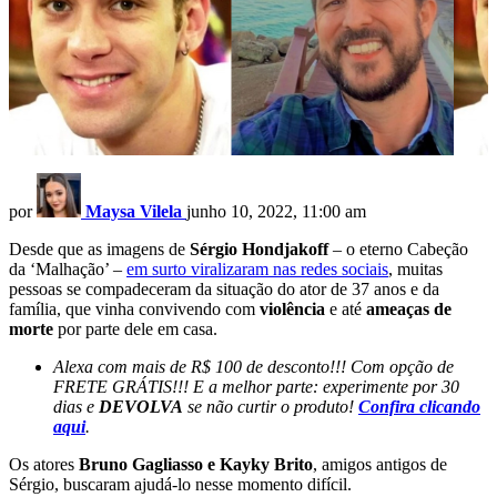
por
Maysa Vilela
junho 10, 2022, 11:00 am
Desde que as imagens de
Sérgio Hondjakoff
– o eterno Cabeção
da ‘Malhação’ –
em surto viralizaram nas redes sociais
, muitas
pessoas se compadeceram da situação do ator de 37 anos e da
família, que vinha convivendo com
violência
e até
ameaças de
morte
por parte dele em casa.
Alexa com mais de R$ 100 de desconto!!! Com opção de
FRETE GRÁTIS!!! E a melhor parte: experimente por 30
dias e
DEVOLVA
se não curtir o produto!
Confira clicando
aqui
.
Os atores
Bruno Gagliasso e Kayky Brito
, amigos antigos de
Sérgio, buscaram ajudá-lo nesse momento difícil.