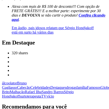
Alexa com mais de R$ 100 de desconto!!! Com opção de
FRETE GRÁTIS!!! E a melhor parte: experimente por 30
dias e
DEVOLVA
se não curtir o produto!
Confira clicando
aqui
.
Em áudio, pais idosos relatam que Sérgio Hondjakoff
está em surto há vários dias
Em Destaque
320
shares
álcool
ator
Bruno
Gagliasso
Cabeção
Celebridades
Destaques
drogas
família
Famosos
Glob
Brito
Malhação
Rafael Ilha
Sandro Barros
Sérgio
Hondjakoff
surto
terapeuta
TV
vício
Recomendamos para você