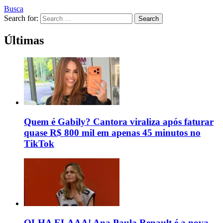
Busca
Search for:
Search
Últimas
Quem é Gabily? Cantora viraliza após faturar
quase R$ 800 mil em apenas 45 minutos no
TikTok
OLHA ELAAA! Ana Paula Renault é a nova