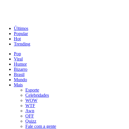
Últimos
Popular
Hot
Trending
Pop
Viral
Humor
Bizarro
Brasil
Mundo
Mais
Esporte
Celebridades
WOW
WTF
Awn
OFF
Quizz
Fale com a gente