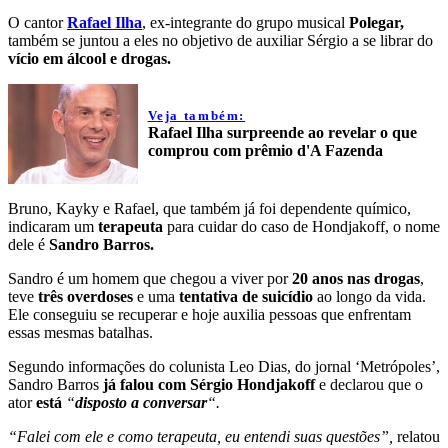
O cantor
Rafael Ilha
, ex-integrante do grupo musical
Polegar,
também se juntou a eles no objetivo de auxiliar Sérgio a se librar do
vício em álcool e drogas.
Veja também:
Rafael Ilha surpreende ao revelar o que
comprou com prêmio d'A Fazenda
Bruno, Kayky e Rafael, que também já foi dependente químico,
indicaram um
terapeuta
para cuidar do caso de Hondjakoff, o nome
dele é
Sandro Barros.
Sandro é um homem que chegou a viver por
20 anos nas drogas
,
teve
três overdoses
e uma
tentativa de suicídio
ao longo da vida.
Ele conseguiu se recuperar e hoje auxilia pessoas que enfrentam
essas mesmas batalhas.
Segundo informações do colunista Leo Dias, do jornal ‘Metrópoles’,
Sandro Barros
já falou com Sérgio Hondjakoff
e declarou que o
ator
está
“
disposto a conversar
“.
“Falei com ele e como terapeuta, eu entendi suas questões”,
relatou