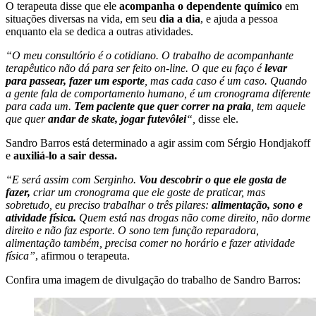
O terapeuta disse que ele
acompanha o dependente químico
em
situações diversas na vida, em seu
dia a dia
, e ajuda a pessoa
enquanto ela se dedica a outras atividades.
“O meu consultório é o cotidiano. O trabalho de acompanhante
terapêutico não dá para ser feito on-line. O que eu faço é
levar
para passear, fazer um esporte
, mas cada caso é um caso. Quando
a gente fala de comportamento humano, é um cronograma diferente
para cada um.
Tem paciente que quer correr na praia
, tem aquele
que quer
andar de skate, jogar futevôlei
“,
disse ele.
Sandro Barros está determinado a agir assim com Sérgio Hondjakoff
e
auxiliá-lo a sair dessa.
“E será assim com Serginho.
Vou descobrir o que ele gosta de
fazer,
criar um cronograma que ele goste de praticar, mas
sobretudo, eu preciso trabalhar o três pilares:
alimentação, sono e
atividade física.
Quem está nas drogas não come direito, não dorme
direito e não faz esporte. O sono tem função reparadora,
alimentação também, precisa comer no horário e fazer atividade
física”
, afirmou o terapeuta.
Confira uma imagem de divulgação do trabalho de Sandro Barros: