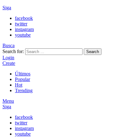
Siga
facebook
twitter
instagram
youtube
Busca
Search for:
Search
Login
Create
Últimos
Popular
Hot
Trending
Menu
Siga
facebook
twitter
instagram
youtube