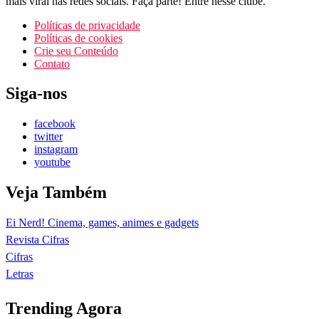
mais viral nas redes sociais. Faça parte! Entre nesse clube.
Políticas de privacidade
Políticas de cookies
Crie seu Conteúdo
Contato
Siga-nos
facebook
twitter
instagram
youtube
Veja Também
Ei Nerd! Cinema, games, animes e gadgets
Revista Cifras
Cifras
Letras
Trending Agora