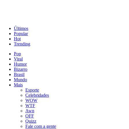
Últimos
Popular
Hot
Trending
Pop
Viral
Humor
Bizarro
Brasil
Mundo
Mais
Esporte
Celebridades
WOW
WTF
Awn
OFF
Quizz
Fale com a gente