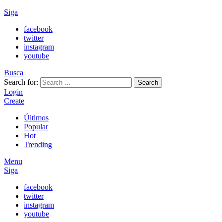
Siga
facebook
twitter
instagram
youtube
Busca
Search for:
Search
Login
Create
Últimos
Popular
Hot
Trending
Menu
Siga
facebook
twitter
instagram
youtube