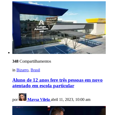
348
Compartilhamentos
in
Bizarro
,
Brasil
Aluno de 12 anos fere três pessoas em novo
atentado em escola particular
por
Maysa Vilela
abril 11, 2023, 10:00 am