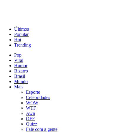
Últimos
Popular
Hot
Trending
Pop
Viral
Humor
Bizarro
Brasil
Mundo
Mais
Esporte
Celebridades
WOW
WTF
Awn
OFF
Quizz
Fale com a gente