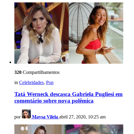
320
Compartilhamentos
in
Celebridades
,
Pop
Tatá Werneck descasca Gabriela Pugliesi em
comentário sobre nova polêmica
por
Maysa Vilela
abril 27, 2020, 10:25 am