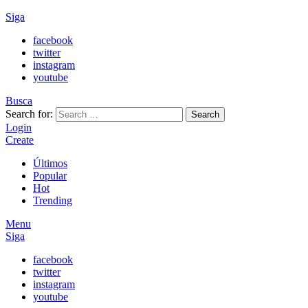
Siga
facebook
twitter
instagram
youtube
Busca
Search for:
Search
Login
Create
Últimos
Popular
Hot
Trending
Menu
Siga
facebook
twitter
instagram
youtube