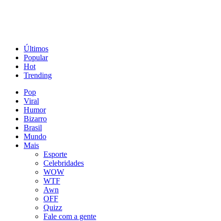
Últimos
Popular
Hot
Trending
Pop
Viral
Humor
Bizarro
Brasil
Mundo
Mais
Esporte
Celebridades
WOW
WTF
Awn
OFF
Quizz
Fale com a gente