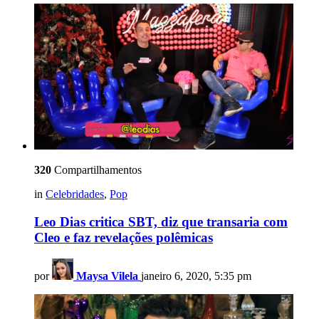
320
Compartilhamentos
in
Celebridades
,
Pop
Leo Dias critica SBT, diz que transaria com
Cleo e faz revelações polêmicas
por
Maysa Vilela
janeiro 6, 2020, 5:35 pm