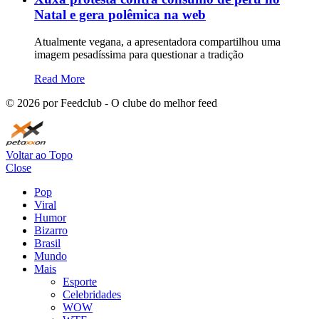
Natal e gera polêmica na web
Atualmente vegana, a apresentadora compartilhou uma
imagem pesadíssima para questionar a tradição
Read More
©
2026
por Feedclub - O clube do melhor feed
Voltar ao Topo
Close
Pop
Viral
Humor
Bizarro
Brasil
Mundo
Mais
Esporte
Celebridades
WOW