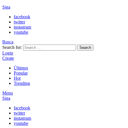
Siga
facebook
twitter
instagram
youtube
Busca
Search for:
Search
Login
Create
Últimos
Popular
Hot
Trending
Menu
Siga
facebook
twitter
instagram
youtube