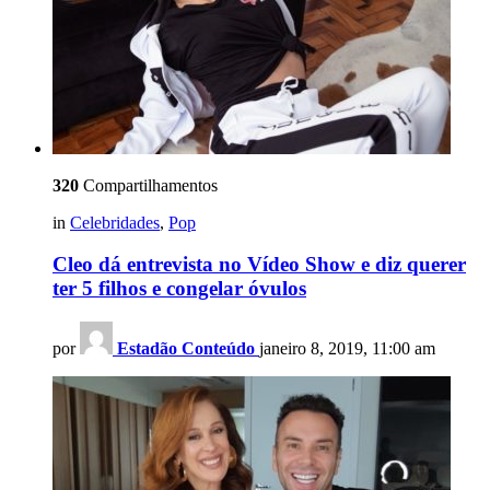
320
Compartilhamentos
in
Celebridades
,
Pop
Cleo dá entrevista no Vídeo Show e diz querer
ter 5 filhos e congelar óvulos
por
Estadão Conteúdo
janeiro 8, 2019, 11:00 am