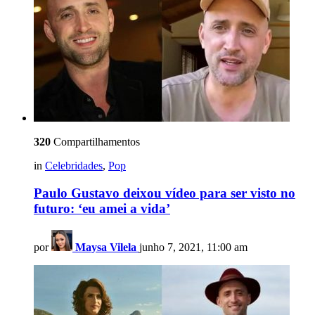
320
Compartilhamentos
in
Celebridades
,
Pop
Paulo Gustavo deixou vídeo para ser visto no
futuro: ‘eu amei a vida’
por
Maysa Vilela
junho 7, 2021, 11:00 am