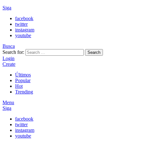
Siga
facebook
twitter
instagram
youtube
Busca
Search for:
Search
Login
Create
Últimos
Popular
Hot
Trending
Menu
Siga
facebook
twitter
instagram
youtube