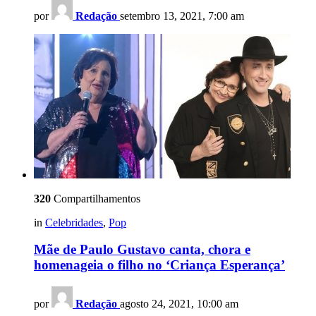
por
Redação
setembro 13, 2021, 7:00 am
320
Compartilhamentos
in
Celebridades
,
Pop
Mãe de Paulo Gustavo canta, chora e
homenageia o filho no ‘Criança Esperança’
por
Redação
agosto 24, 2021, 10:00 am