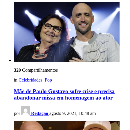
320
Compartilhamentos
in
Celebridades
,
Pop
Mãe de Paulo Gustavo sofre crise e precisa
abandonar missa em homenagem ao ator
por
Redação
agosto 9, 2021, 10:48 am