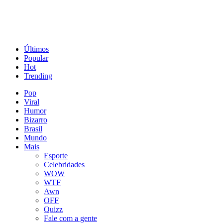
Últimos
Popular
Hot
Trending
Pop
Viral
Humor
Bizarro
Brasil
Mundo
Mais
Esporte
Celebridades
WOW
WTF
Awn
OFF
Quizz
Fale com a gente