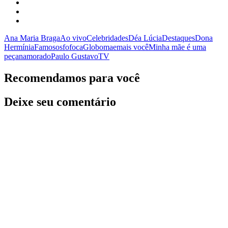
Ana Maria Braga
Ao vivo
Celebridades
Déa Lúcia
Destaques
Dona
Hermínia
Famosos
fofoca
Globo
mae
mais você
Minha mãe é uma
peça
namorado
Paulo Gustavo
TV
Recomendamos para você
Deixe seu comentário