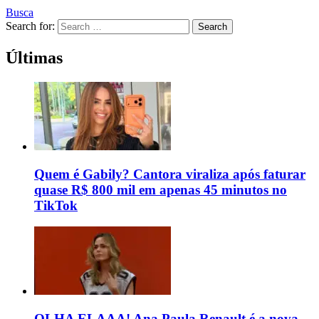
Busca
Search for:
Search
Últimas
Quem é Gabily? Cantora viraliza após faturar
quase R$ 800 mil em apenas 45 minutos no
TikTok
OLHA ELAAA! Ana Paula Renault é a nova