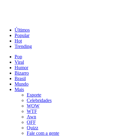
Últimos
Popular
Hot
Trending
Pop
Viral
Humor
Bizarro
Brasil
Mundo
Mais
Esporte
Celebridades
WOW
WTF
Awn
OFF
Quizz
Fale com a gente