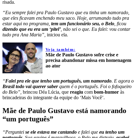
risada.
“Eu sempre falei pra Paulo Gustavo que eu tinha um namorado,
que eles ficavam enchendo meu saco. Hoje, arrumando tudo pra
estar aqui no programa,
tem um funcionário seu, o Belo
, ficou
dizendo que eu era um ‘pitel’
, não sei o que. Eu falei: vou contar
tudo pra Ana Maria”,
iniciou ela.
Veja também:
Mãe de Paulo Gustavo sofre crise e
precisa abandonar missa em homenagem
ao ator
“
Falei pra ele que tenho um português, um namorado
. E agora o
Brasil todo vai querer saber
quem é o português. Foi o fofoqueiro
do Belo”,
brincou Déa Lúcia, que
reagiu
com
bom-humor
às
brincadeiras do integrante da equipe do ‘Mais Você’.
Mãe de Paulo Gustavo está namorando
“um português”
“Perguntei
se ele estava me cantando
e falei que
eu tenho um
português
. Sua equipe é maravilhosa, o Belo me distraiu,
acabei