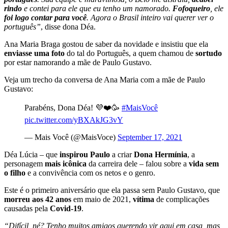
rindo
e contei para ele que eu tenho um namorado.
Fofoqueiro
, ele
foi logo contar para você
. Agora o Brasil inteiro vai querer ver o
português”
, disse dona Déa.
Ana Maria Braga gostou de saber da novidade e insistiu que ela
enviasse uma foto
do tal do Português, a quem chamou de
sortudo
por estar namorando a mãe de Paulo Gustavo.
Veja um trecho da conversa de Ana Maria com a mãe de Paulo
Gustavo:
Parabéns, Dona Déa! 💜❤️🥳
#MaisVocê
pic.twitter.com/yBXAkJG3vY
— Mais Você (@MaisVoce)
September 17, 2021
Déa Lúcia – que
inspirou Paulo
a criar
Dona Hermínia
, a
personagem
mais icônica
da carreira dele – falou sobre a
vida sem
o filho
e a convivência com os netos e o genro.
Este é o primeiro aniversário que ela passa sem Paulo Gustavo, que
morreu aos 42 anos
em maio de 2021,
vítima
de complicações
causadas pela
Covid-19
.
“Difícil, né? Tenho muitos amigos querendo vir aqui em casa, mas