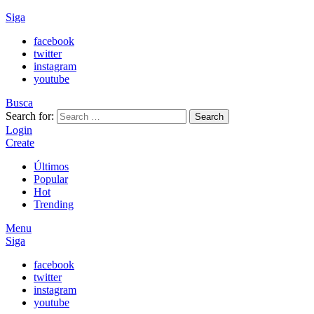
Siga
facebook
twitter
instagram
youtube
Busca
Search for:
Search
Login
Create
Últimos
Popular
Hot
Trending
Menu
Siga
facebook
twitter
instagram
youtube