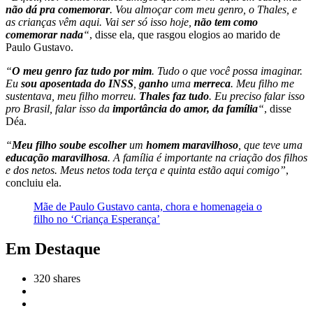
não dá pra comemorar
. Vou almoçar com meu genro, o Thales, e
as crianças vêm aqui. Vai ser só isso hoje,
não tem como
comemorar nada
“
, disse ela, que rasgou elogios ao marido de
Paulo Gustavo.
“
O meu genro faz tudo por mim
. Tudo o que você possa imaginar.
Eu
sou aposentada do INSS
,
ganho
uma
merreca
. Meu filho me
sustentava, meu filho morreu.
Thales faz tudo
. Eu preciso falar isso
pro Brasil, falar isso da
importância do amor, da família
“
, disse
Déa.
“
Meu filho soube escolher
um
homem maravilhoso
, que teve uma
educação maravilhosa
. A família é importante na criação dos filhos
e dos netos. Meus netos toda terça e quinta estão aqui comigo”
,
concluiu ela.
Mãe de Paulo Gustavo canta, chora e homenageia o
filho no ‘Criança Esperança’
Em Destaque
320
shares