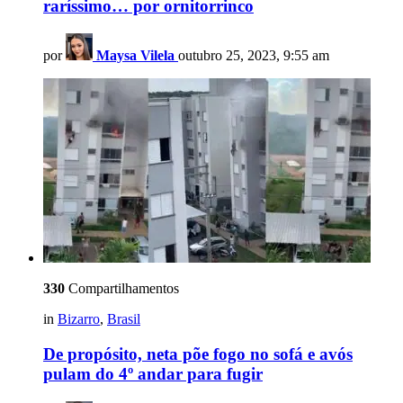
raríssimo… por ornitorrinco
por
Maysa Vilela
outubro 25, 2023, 9:55 am
330
Compartilhamentos
in
Bizarro
,
Brasil
De propósito, neta põe fogo no sofá e avós
pulam do 4º andar para fugir