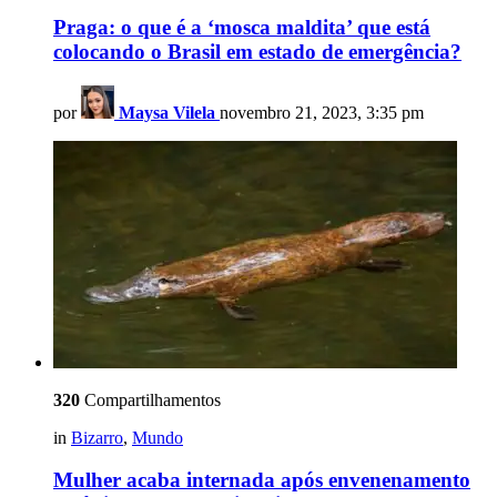
Praga: o que é a ‘mosca maldita’ que está
colocando o Brasil em estado de emergência?
por
Maysa Vilela
novembro 21, 2023, 3:35 pm
320
Compartilhamentos
in
Bizarro
,
Mundo
Mulher acaba internada após envenenamento