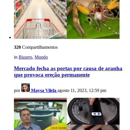
320
Compartilhamentos
in
Bizarro
,
Mundo
Mercado fecha as portas por causa de aranha
que provoca ereção permanente
por
Maysa Vilela
agosto 11, 2023, 12:59 pm