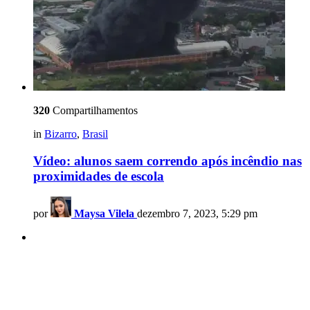
320
Compartilhamentos
in
Bizarro
,
Brasil
Vídeo: alunos saem correndo após incêndio nas
proximidades de escola
por
Maysa Vilela
dezembro 7, 2023, 5:29 pm