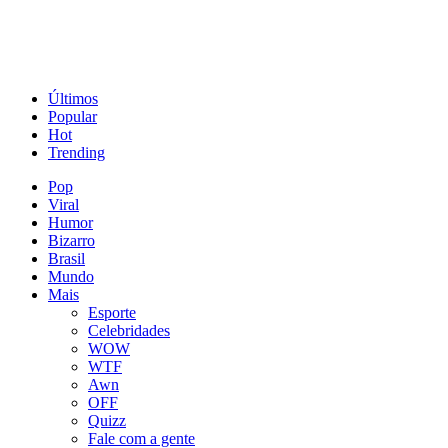
Últimos
Popular
Hot
Trending
Pop
Viral
Humor
Bizarro
Brasil
Mundo
Mais
Esporte
Celebridades
WOW
WTF
Awn
OFF
Quizz
Fale com a gente