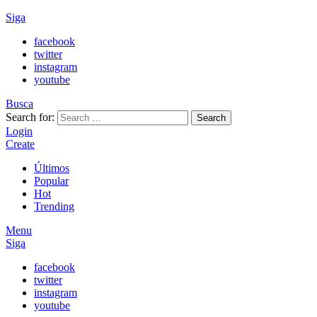
Siga
facebook
twitter
instagram
youtube
Busca
Search for:
Search
Login
Create
Últimos
Popular
Hot
Trending
Menu
Siga
facebook
twitter
instagram
youtube