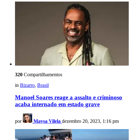
320
Compartilhamentos
in
Bizarro
,
Brasil
Manoel Soares reage a assalto e criminoso
acaba internado em estado grave
por
Maysa Vilela
dezembro 20, 2023, 1:16 pm