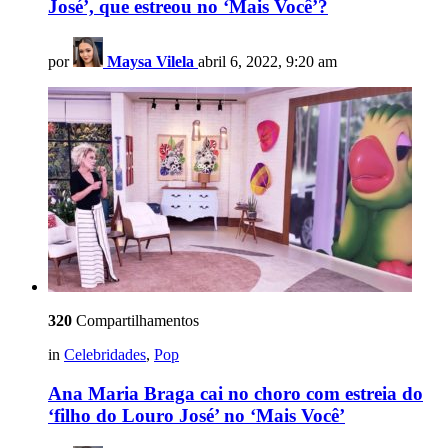
José’, que estreou no ‘Mais Você’?
por
Maysa Vilela
abril 6, 2022, 9:20 am
320
Compartilhamentos
in
Celebridades
,
Pop
Ana Maria Braga cai no choro com estreia do
‘filho do Louro José’ no ‘Mais Você’