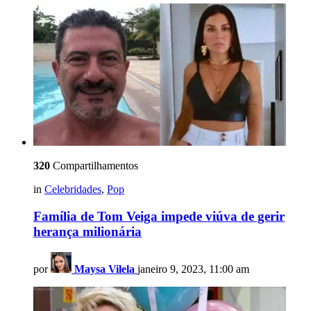
320
Compartilhamentos
in
Celebridades
,
Pop
Família de Tom Veiga impede viúva de gerir
herança milionária
por
Maysa Vilela
janeiro 9, 2023, 11:00 am