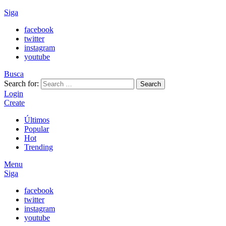
Siga
facebook
twitter
instagram
youtube
Busca
Search for:
Search
Login
Create
Últimos
Popular
Hot
Trending
Menu
Siga
facebook
twitter
instagram
youtube