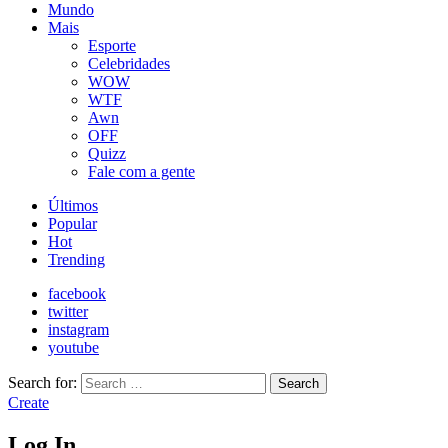
Mundo
Mais
Esporte
Celebridades
WOW
WTF
Awn
OFF
Quizz
Fale com a gente
Últimos
Popular
Hot
Trending
facebook
twitter
instagram
youtube
Search for:
Search
Create
Log In