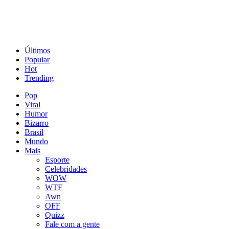
Últimos
Popular
Hot
Trending
Pop
Viral
Humor
Bizarro
Brasil
Mundo
Mais
Esporte
Celebridades
WOW
WTF
Awn
OFF
Quizz
Fale com a gente