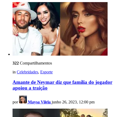
322
Compartilhamentos
in
Celebridades
,
Esporte
Amante de Neymar diz que família do jogador
apoiou a traição
por
Maysa Vilela
junho 26, 2023, 12:00 pm