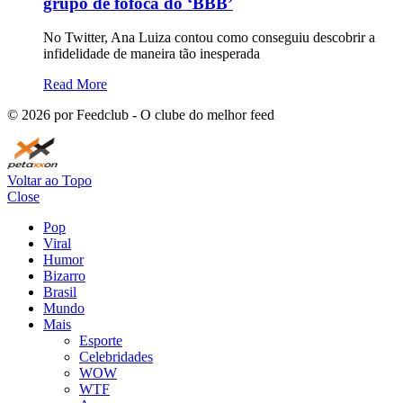
grupo de fofoca do ‘BBB’
No Twitter, Ana Luiza contou como conseguiu descobrir a
infidelidade de maneira tão inesperada
Read More
©
2026
por Feedclub - O clube do melhor feed
Voltar ao Topo
Close
Pop
Viral
Humor
Bizarro
Brasil
Mundo
Mais
Esporte
Celebridades
WOW
WTF