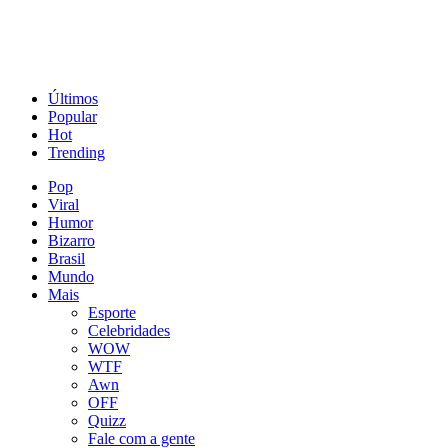
Últimos
Popular
Hot
Trending
Pop
Viral
Humor
Bizarro
Brasil
Mundo
Mais
Esporte
Celebridades
WOW
WTF
Awn
OFF
Quizz
Fale com a gente