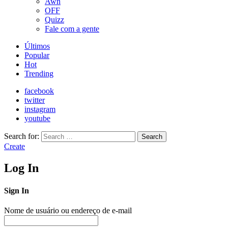
Awn
OFF
Quizz
Fale com a gente
Últimos
Popular
Hot
Trending
facebook
twitter
instagram
youtube
Search for:
Search
Create
Log In
Sign In
Nome de usuário ou endereço de e-mail