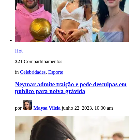
Hot
321
Compartilhamentos
in
Celebridades
,
Esporte
Neymar admite traição e pede desculpas em
público para noiva grávida
por
Maysa Vilela
junho 22, 2023, 10:00 am