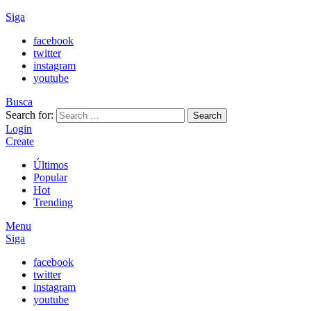
Siga
facebook
twitter
instagram
youtube
Busca
Search for:
Search
Login
Create
Últimos
Popular
Hot
Trending
Menu
Siga
facebook
twitter
instagram
youtube