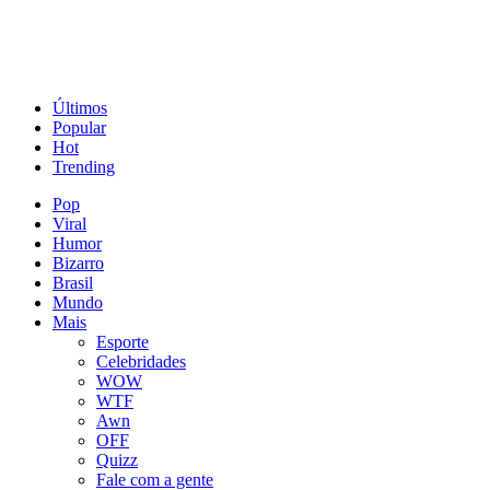
Últimos
Popular
Hot
Trending
Pop
Viral
Humor
Bizarro
Brasil
Mundo
Mais
Esporte
Celebridades
WOW
WTF
Awn
OFF
Quizz
Fale com a gente