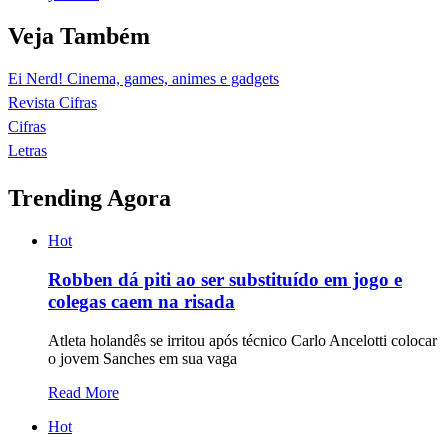
Veja Também
Ei Nerd! Cinema, games, animes e gadgets
Revista Cifras
Cifras
Letras
Trending Agora
Hot
Robben dá piti ao ser substituído em jogo e
colegas caem na risada
Atleta holandês se irritou após técnico Carlo Ancelotti colocar
o jovem Sanches em sua vaga
Read More
Hot