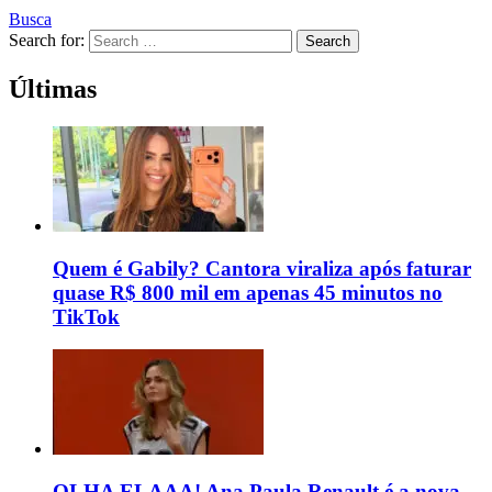
Busca
Search for:
Search
Últimas
Quem é Gabily? Cantora viraliza após faturar
quase R$ 800 mil em apenas 45 minutos no
TikTok
OLHA ELAAA! Ana Paula Renault é a nova