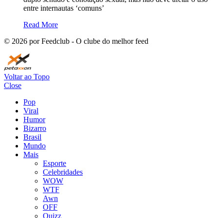
entre internautas ‘comuns’
Read More
©
2026
por Feedclub - O clube do melhor feed
Voltar ao Topo
Close
Pop
Viral
Humor
Bizarro
Brasil
Mundo
Mais
Esporte
Celebridades
WOW
WTF
Awn
OFF
Quizz