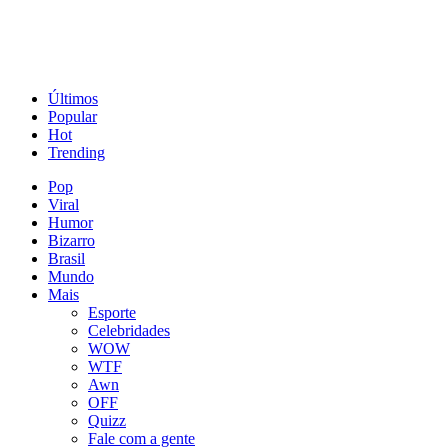
Últimos
Popular
Hot
Trending
Pop
Viral
Humor
Bizarro
Brasil
Mundo
Mais
Esporte
Celebridades
WOW
WTF
Awn
OFF
Quizz
Fale com a gente