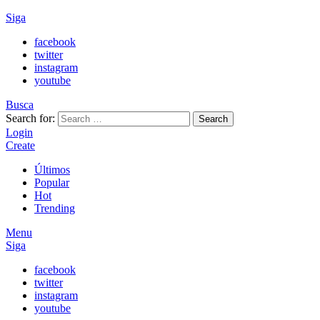
Siga
facebook
twitter
instagram
youtube
Busca
Search for:
Search
Login
Create
Últimos
Popular
Hot
Trending
Menu
Siga
facebook
twitter
instagram
youtube