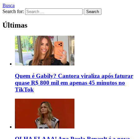
Busca
Search for:
Search
Últimas
Quem é Gabily? Cantora viraliza após faturar
quase R$ 800 mil em apenas 45 minutos no
TikTok
OLHA ELAAA! Ana Paula Renault é a nova